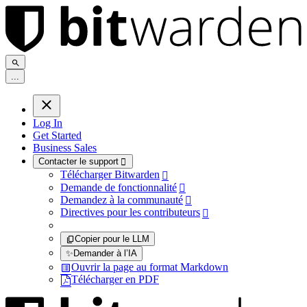
.
.
.
Log In
Get Started
Business Sales
Contacter le support

Télécharger Bitwarden

Demande de fonctionnalité

Demandez à la communauté

Directives pour les contributeurs

Copier pour le LLM
✨
Demander à l’IA
Ouvrir la page au format Markdown
Télécharger en PDF