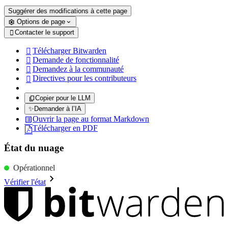
Suggérer des modifications à cette page
Options de page
Contacter le support

Télécharger Bitwarden

Demande de fonctionnalité

Demandez à la communauté

Directives pour les contributeurs

Copier pour le LLM
✨
Demander à l’IA
Ouvrir la page au format Markdown
Télécharger en PDF
État du nuage
Opérationnel
Vérifier l'état