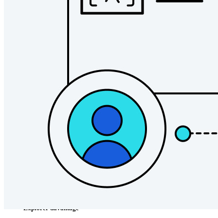
Pour les entreprises
D'innombrables entreprises choisissent Bitwarden pour
sécuriser leurs intérêts.
Entreprise
Produits pour Développeurs
Découvrir Secrets Manager
Gestion des secrets chiffrée de bout en bout pour le
développement, DevOps et les équipes IT.
Passwordless.dev et Passkeys
Déverrouillez les fonctions de la clé de sécurité et bien plus
encore en quelques lignes de code.
Documentation du Développeur
Explorer davantage