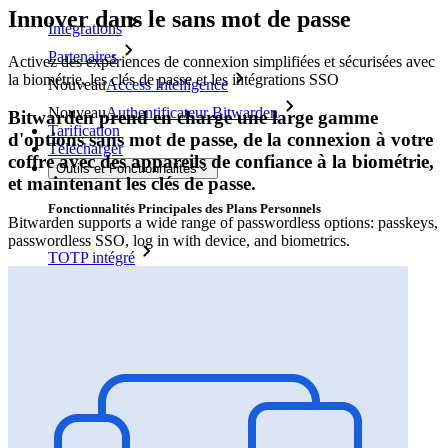
Innover dans le sans mot de passe
Intégrations
Partenaires
Activez des expériences de connexion simplifiées et sécurisées avec
la biométrie, les clés de passe et les intégrations SSO
Nouveau
Access Intelligence
Nouveau
Authentificateur Bitwarden
Bitwarden prend en charge une large gamme
Tarification
d'options sans mot de passe, de la connexion à votre
Télécharger
coffre avec des appareils de confiance à la biométrie,
Outils et Fonctionnalités
et maintenant les clés de passe.
Fonctionnalités Principales des Plans Personnels
Bitwarden supports a wide range of passwordless options: passkeys,
passwordless SSO, log in with device, and biometrics.
TOTP intégré
Accès d'urgence
Partage de Données Sensibles
Intégration des alias d'email
Multiplateforme avec appareils illimités
Fonctionnalités Principales des Plans d'Affaires