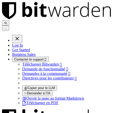
.
.
.
Log In
Get Started
Business Sales
Contacter le support

Télécharger Bitwarden

Demande de fonctionnalité

Demandez à la communauté

Directives pour les contributeurs

Copier pour le LLM
✨
Demander à l’IA
Ouvrir la page au format Markdown
Télécharger en PDF