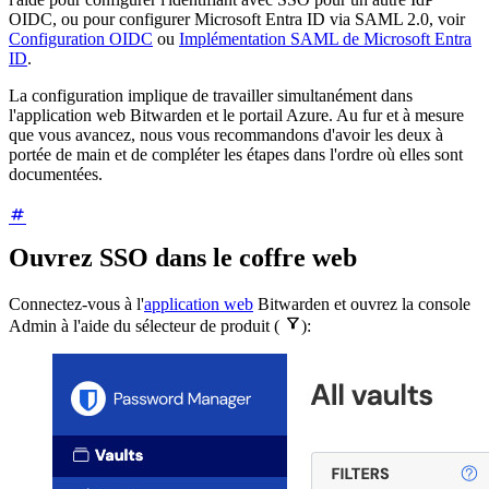
OIDC, ou pour configurer Microsoft Entra ID via SAML 2.0, voir
Configuration OIDC
ou
Implémentation SAML de Microsoft Entra
ID
.
La configuration implique de travailler simultanément dans
l'application web Bitwarden et le portail Azure. Au fur et à mesure
que vous avancez, nous vous recommandons d'avoir les deux à
portée de main et de compléter les étapes dans l'ordre où elles sont
documentées.
Ouvrez SSO dans le coffre web
Connectez-vous à l'
application web
Bitwarden et ouvrez la console

Admin à l'aide du sélecteur de produit (
):