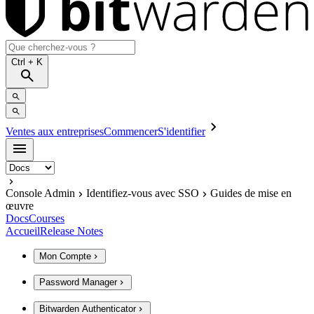
Ctrl
+ K
Ventes aux entreprises
Commencer
S'identifier
Console Admin
Identifiez-vous avec SSO
Guides de mise en
œuvre
Docs
Courses
Accueil
Release Notes
Mon Compte
Password Manager
Bitwarden Authenticator