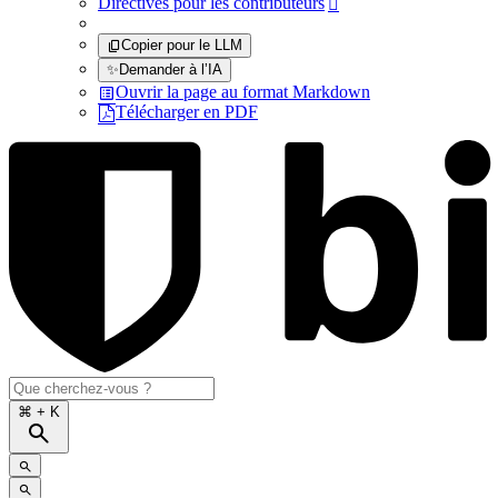
Directives pour les contributeurs

Copier pour le LLM
✨
Demander à l’IA
Ouvrir la page au format Markdown
Télécharger en PDF
⌘
+ K