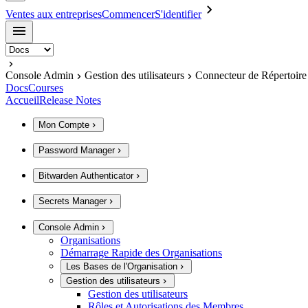
Ventes aux entreprises
Commencer
S'identifier
Console Admin
Gestion des utilisateurs
Connecteur de Répertoire
Docs
Courses
Accueil
Release Notes
Mon Compte
Password Manager
Bitwarden Authenticator
Secrets Manager
Console Admin
Organisations
Démarrage Rapide des Organisations
Les Bases de l'Organisation
Gestion des utilisateurs
Gestion des utilisateurs
Rôles et Autorisations des Membres