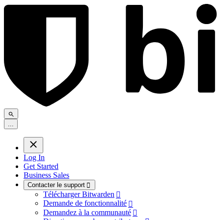
.
.
.
Log In
Get Started
Business Sales
Contacter le support

Télécharger Bitwarden

Demande de fonctionnalité

Demandez à la communauté
