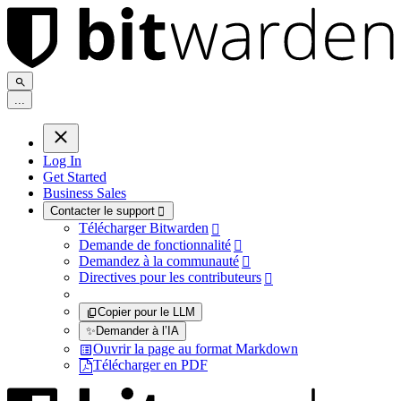
.
.
.
Log In
Get Started
Business Sales
Contacter le support

Télécharger Bitwarden

Demande de fonctionnalité

Demandez à la communauté

Directives pour les contributeurs

Copier pour le LLM
✨
Demander à l’IA
Ouvrir la page au format Markdown
Télécharger en PDF