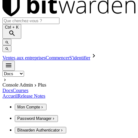
Ctrl
+ K
Ventes aux entreprises
Commencer
S'identifier
Console Admin
Plus
Docs
Courses
Accueil
Release Notes
Mon Compte
Password Manager
Bitwarden Authenticator