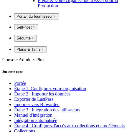
Préparez votre Organisation d'Essai pour la
Production
Portail du fournisseur
Self-host
Sécurité
Plans & Tarifs
Console Admin
Plus
Sur cette page
Portée
Étape 1: Configurez votre organisation
Étape 2 : Importer les données
Exporter de LastPass
Importer vers Bitwarden
Étape 3 : Intégration des utilisateurs
Manuel d'intégration
Intégration automatisée
Étape 4 : Configurez l'accès aux collections et aux éléments
Collections