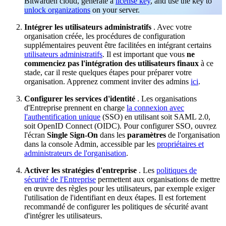
Bitwarden cloud, generate a
license key
, and use the key to
unlock organizations
on your server.
Intégrer les utilisateurs administratifs
. Avec votre
organisation créée, les procédures de configuration
supplémentaires peuvent être facilitées en intégrant certains
utilisateurs administratifs
. Il est important que vous
ne
commenciez pas l'intégration des utilisateurs finaux
à ce
stade, car il reste quelques étapes pour préparer votre
organisation. Apprenez comment inviter des admins
ici
.
Configurer les services d'identité
. Les organisations
d'Entreprise prennent en charge
la connexion avec
l'authentification unique
(SSO) en utilisant soit SAML 2.0,
soit OpenID Connect (OIDC). Pour configurer SSO, ouvrez
l'écran
Single Sign-On
dans les
paramètres
de l'organisation
dans la console Admin, accessible par les
propriétaires et
administrateurs de l'organisation
.
Activer les stratégies d'entreprise
. Les
politiques de
sécurité de l'Entreprise
permettent aux organisations de mettre
en œuvre des règles pour les utilisateurs, par exemple exiger
l'utilisation de l'identifiant en deux étapes. Il est fortement
recommandé de configurer les politiques de sécurité avant
d'intégrer les utilisateurs.