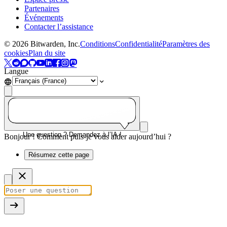
Partenaires
Événements
Contacter l’assistance
©
2026
Bitwarden, Inc.
Conditions
Confidentialité
Paramètres des
cookies
Plan du site
Langue
Une question ? Demandez à l’IA !
Bonjour ! Comment puis-je vous aider aujourd’hui ?
Résumez cette page