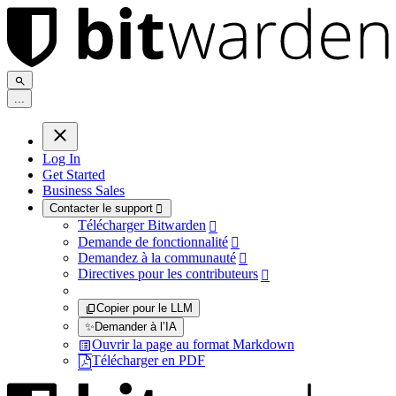
.
.
.
Log In
Get Started
Business Sales
Contacter le support

Télécharger Bitwarden

Demande de fonctionnalité

Demandez à la communauté

Directives pour les contributeurs

Copier pour le LLM
✨
Demander à l’IA
Ouvrir la page au format Markdown
Télécharger en PDF