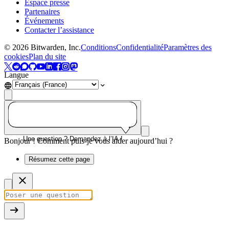
Espace presse
Partenaires
Événements
Contacter l’assistance
©
2026
Bitwarden, Inc.
Conditions
Confidentialité
Paramètres des
cookies
Plan du site
Langue
Une question ? Demandez à l’IA !
Bonjour ! Comment puis-je vous aider aujourd’hui ?
Résumez cette page