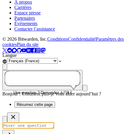
À propos
Carrières
Espace presse
Partenaires
Événements
Contacter l’assistance
©
2026
Bitwarden, Inc.
Conditions
Confidentialité
Paramètres des
cookies
Plan du site
Langue
Une question ? Demandez à l’IA !
Bonjour ! Comment puis-je vous aider aujourd’hui ?
Résumez cette page