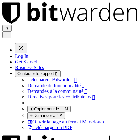
.
.
.
Log In
Get Started
Business Sales
Contacter le support

Télécharger Bitwarden

Demande de fonctionnalité

Demandez à la communauté

Directives pour les contributeurs

Copier pour le LLM
✨
Demander à l’IA
Ouvrir la page au format Markdown
Télécharger en PDF