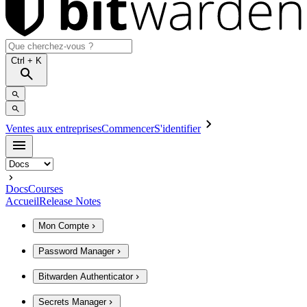
Ctrl
+ K
Ventes aux entreprises
Commencer
S'identifier
Docs
Courses
Accueil
Release Notes
Mon Compte
Password Manager
Bitwarden Authenticator
Secrets Manager