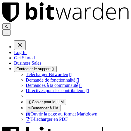
.
.
.
Log In
Get Started
Business Sales
Contacter le support

Télécharger Bitwarden

Demande de fonctionnalité

Demandez à la communauté

Directives pour les contributeurs

Copier pour le LLM
✨
Demander à l’IA
Ouvrir la page au format Markdown
Télécharger en PDF