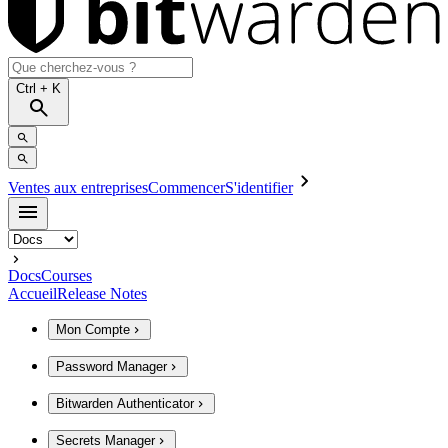
Ctrl
+ K
Ventes aux entreprises
Commencer
S'identifier
Docs
Courses
Accueil
Release Notes
Mon Compte
Password Manager
Bitwarden Authenticator
Secrets Manager