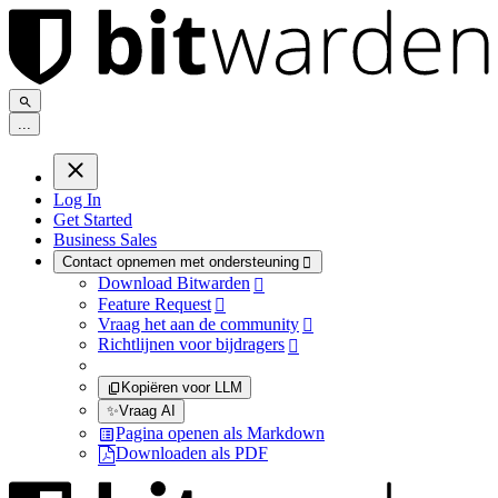
.
.
.
Log In
Get Started
Business Sales
Contact opnemen met ondersteuning

Download Bitwarden

Feature Request

Vraag het aan de community

Richtlijnen voor bijdragers

Kopiëren voor LLM
✨
Vraag AI
Pagina openen als Markdown
Downloaden als PDF