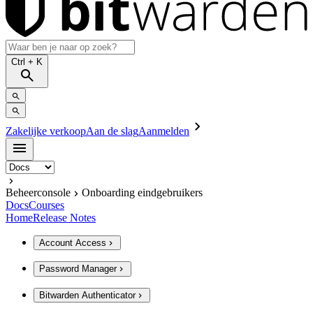
Ctrl
+ K
Zakelijke verkoop
Aan de slag
Aanmelden
Beheerconsole
Onboarding eindgebruikers
Docs
Courses
Home
Release Notes
Account Access
Password Manager
Bitwarden Authenticator