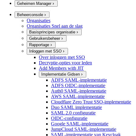
Geheimen Manager
Beheerconsole
Organisaties
Organisaties Snel aan de slag
Basisprincipes organisatie
Gebruikersbeheer
Rapportage
Inloggen met SSO
Over inloggen met SSO
Decryptie-opties voor leden
Add Members with JIT
Implementatie Gidsen
ADFS SAML-implementatie
ADFS OIDC-implementatie
Auth0 SAML-implementatie
AWS SAML-implementatie
Cloudflare Zero Trust SSO-implementatie
Duo SAML implementatie
SAML 2.0 configuratie
OIDC-configuratie
Google SAML-implementatie
JumpCloud SAML-implementatie
SAML-implementatie van Keycloak