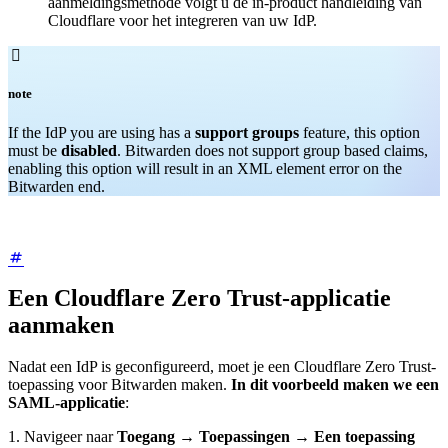
aanmeldingsmethode volgt u de in-product handleiding van
Cloudflare voor het integreren van uw IdP.

note
If the IdP you are using has a
support groups
feature, this option
must be
disabled
. Bitwarden does not support group based claims,
enabling this option will result in an XML element error on the
Bitwarden end.
Een Cloudflare Zero Trust-applicatie
aanmaken
Nadat een IdP is geconfigureerd, moet je een Cloudflare Zero Trust-
toepassing voor Bitwarden maken.
In dit voorbeeld maken we een
SAML-applicatie
:
1. Navigeer naar
Toegang
→
Toepassingen
→
Een toepassing