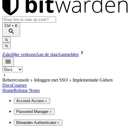
Ctrl
+ K
Zakelijke verkoop
Aan de slag
Aanmelden
Beheerconsole
Inloggen met SSO
Implementatie Gidsen
Docs
Courses
Home
Release Notes
Account Access
Password Manager
Bitwarden Authenticator