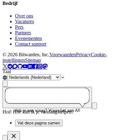
Bedrijf
Over ons
Vacatures
Pers
Partners
Evenementen
Contact support
©
2026
Bitwarden, Inc.
Voorwaarden
Privacy
Cookie-
instellingen
Sitemap
Taal
Heb je een vraag? Vraag het aan AI!
Hoi! Hoe kan ik je vandaag helpen?
Vat deze pagina samen