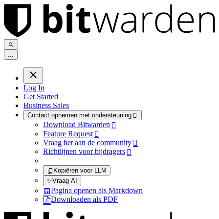
.
.
.
Log In
Get Started
Business Sales
Contact opnemen met ondersteuning

Download Bitwarden

Feature Request

Vraag het aan de community

Richtlijnen voor bijdragers

Kopiëren voor LLM
✨
Vraag AI
Pagina openen als Markdown
Downloaden als PDF