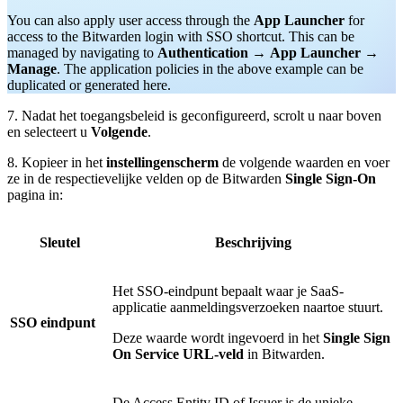
You can also apply user access through the
App Launcher
for
access to the Bitwarden login with SSO shortcut. This can be
managed by navigating to
Authentication
→
App Launcher
→
Manage
. The application policies in the above example can be
duplicated or generated here.
7. Nadat het toegangsbeleid is geconfigureerd, scrolt u naar boven
en selecteert u
Volgende
.
8. Kopieer in het
instellingenscherm
de volgende waarden en voer
ze in de respectievelijke velden op de Bitwarden
Single Sign-On
pagina in:
Sleutel
Beschrijving
Het SSO-eindpunt bepaalt waar je SaaS-
applicatie aanmeldingsverzoeken naartoe stuurt.
SSO eindpunt
Deze waarde wordt ingevoerd in het
Single Sign
On Service URL-veld
in Bitwarden.
De Access Entity ID of Issuer is de unieke