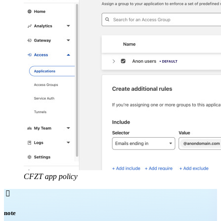
CFZT app policy

note