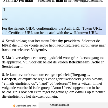
Naam ID Formaat
Selecteer
E-mail
in het vervolgkeuzemenu.

note
For the generic OIDC configuration, the Auth URL, Token URL,
and Certificate URL can be located with the well-known URL.
4. Scroll omlaag naar het menu
Identity providers
. Selecteer de
IdP(s) die u in de vorige sectie hebt geconfigureerd, scroll terug naar
boven en selecteer
Volgende.
5. Maak vervolgens een toegangsbeleid voor gebruikerstoegang tot
de applicatie. Vul voor elk beleid de velden
Beleidsnaam
,
Actie
en
Sessieduur
in.
6. Je kunt ervoor kiezen om een groepsbeleid
(Toegang
→
Groepen
) of expliciete regels voor gebruikersbeleid (zoals e-mails,
"e-mails eindigend op", "land" of "iedereen") toe te wijzen. In het
volgende voorbeeld is de groep "Anon Users" opgenomen in het
beleid. Er is ook een extra regel toegevoegd om e-mails op te nemen
die eindigen op het gekozen domein: