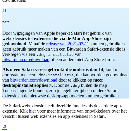
downloaden.

note
Door wijzigingen van Apple beperkt Safari het gebruik van
webextensies tot
extensies die via de Mac App Store zijn
gedownload
. Vanaf de
release van 2021-03-11
kunnen gebruikers
geen gebruik meer maken van een Bitwarden Safari-extensie die is
verkregen via een
van
.dmg-installatie
bitwarden.com/download
of een andere niet-App Store-bron.
Als u een Safari-versie gebruikt die ouder is dan 14
, kunt u
doorgaan met een
, die kan worden gedownload
.dmg-installatie
van
bitwarden.com/download
door te klikken op
meer
desktopinstallatieopties >.
Door de
buiten de map
.dmg
Toepassingen te houden, zou je tegelijkertijd een oudere Safari-
extensie en de nieuwste desktop-app moeten kunnen gebruiken.
De Safari-webextensie heeft dezelfde functies als de eerdere app-
extensie. Klik
hier
voor meer informatie van ontwikkelaars over het
verschil tussen web-extensies en app-extensies in Safari.