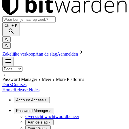
Ctrl
+ K
Zakelijke verkoop
Aan de slag
Aanmelden
Password Manager
Meer
More Platforms
Docs
Courses
Home
Release Notes
Account Access
Password Manager
Overzicht wachtwoordbeheer
Aan de slag
Your Vault