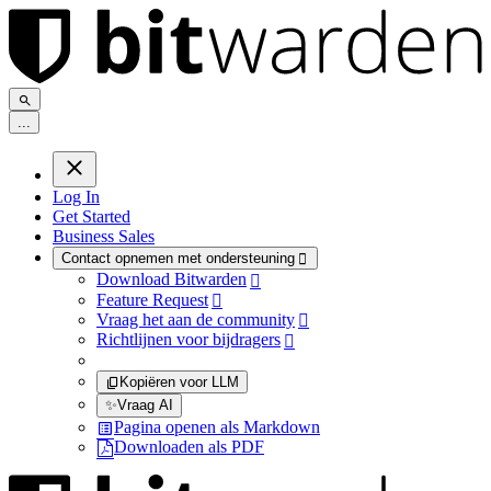
.
.
.
Log In
Get Started
Business Sales
Contact opnemen met ondersteuning

Download Bitwarden

Feature Request

Vraag het aan de community

Richtlijnen voor bijdragers

Kopiëren voor LLM
✨
Vraag AI
Pagina openen als Markdown
Downloaden als PDF