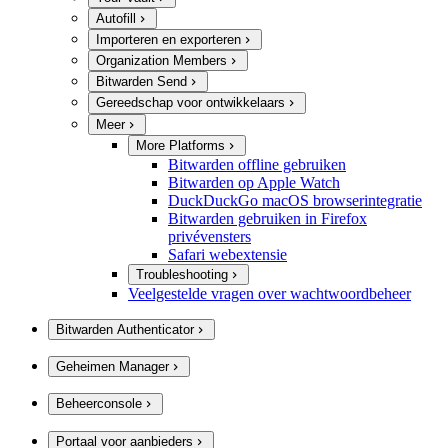
Autofill
Importeren en exporteren
Organization Members
Bitwarden Send
Gereedschap voor ontwikkelaars
Meer
More Platforms
Bitwarden offline gebruiken
Bitwarden op Apple Watch
DuckDuckGo macOS browserintegratie
Bitwarden gebruiken in Firefox
privévensters
Safari webextensie
Troubleshooting
Veelgestelde vragen over wachtwoordbeheer
Bitwarden Authenticator
Geheimen Manager
Beheerconsole
Portaal voor aanbieders