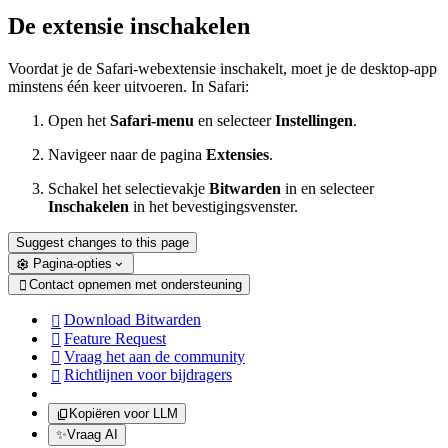
De extensie inschakelen
Voordat je de Safari-webextensie inschakelt, moet je de desktop-app
minstens één keer uitvoeren. In Safari:
Open het
Safari-menu
en selecteer
Instellingen
.
Navigeer naar de pagina
Extensies
.
Schakel het selectievakje
Bitwarden
in en selecteer
Inschakelen
in het bevestigingsvenster.
Suggest changes to this page
Pagina-opties
Contact opnemen met ondersteuning

Download Bitwarden

Feature Request

Vraag het aan de community

Richtlijnen voor bijdragers

Kopiëren voor LLM
✨
Vraag AI