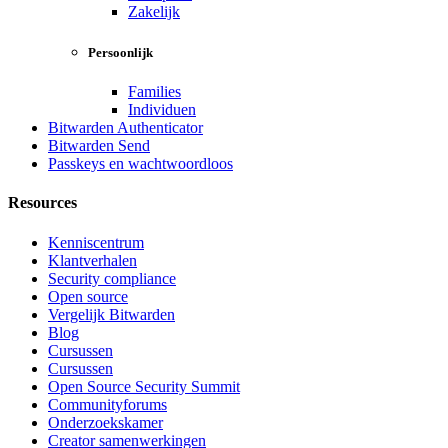
Zakelijk
Persoonlijk
Families
Individuen
Bitwarden Authenticator
Bitwarden Send
Passkeys en wachtwoordloos
Resources
Kenniscentrum
Klantverhalen
Security compliance
Open source
Vergelijk Bitwarden
Blog
Cursussen
Cursussen
Open Source Security Summit
Communityforums
Onderzoekskamer
Creator samenwerkingen