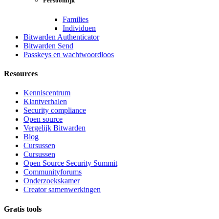
Persoonlijk
Families
Individuen
Bitwarden Authenticator
Bitwarden Send
Passkeys en wachtwoordloos
Resources
Kenniscentrum
Klantverhalen
Security compliance
Open source
Vergelijk Bitwarden
Blog
Cursussen
Cursussen
Open Source Security Summit
Communityforums
Onderzoekskamer
Creator samenwerkingen
Gratis tools