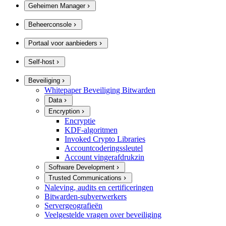
Geheimen Manager
Beheerconsole
Portaal voor aanbieders
Self-host
Beveiliging
Whitepaper Beveiliging Bitwarden
Data
Encryption
Encryptie
KDF-algoritmen
Invoked Crypto Libraries
Accountcoderingssleutel
Account vingerafdrukzin
Software Development
Trusted Communications
Naleving, audits en certificeringen
Bitwarden-subverwerkers
Servergeografieën
Veelgestelde vragen over beveiliging