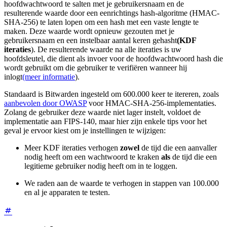
hoofdwachtwoord te salten met je gebruikersnaam en de
resulterende waarde door een eenrichtings hash-algoritme (HMAC-
SHA-256) te laten lopen om een hash met een vaste lengte te
maken. Deze waarde wordt opnieuw gezouten met je
gebruikersnaam en een instelbaar aantal keren gehasht
(KDF
iteraties
). De resulterende waarde na alle iteraties is uw
hoofdsleutel, die dient als invoer voor de hoofdwachtwoord hash die
wordt gebruikt om die gebruiker te verifiëren wanneer hij
inlogt
(meer informatie
).
Standaard is Bitwarden ingesteld om 600.000 keer te itereren, zoals
aanbevolen door OWASP
voor HMAC-SHA-256-implementaties.
Zolang de gebruiker deze waarde niet lager instelt, voldoet de
implementatie aan FIPS-140, maar hier zijn enkele tips voor het
geval je ervoor kiest om je instellingen te wijzigen:
Meer KDF iteraties verhogen
zowel
de tijd die een aanvaller
nodig heeft om een wachtwoord te kraken
als
de tijd die een
legitieme gebruiker nodig heeft om in te loggen.
We raden aan de waarde te verhogen in stappen van 100.000
en al je apparaten te testen.