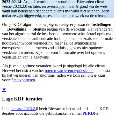
2023-02-14
: Argon2 wordt ondersteund door Bitwarden clients
versie 2023.2.0 en later, en overstappen naar Argon2 via de web
vault kan betekenen dat andere clients uw vault niet kunnen laden
totdat ze zijn bijgewerkt, meestal binnen een week na de release.
Om je KDF-algoritme te wijzigen, navigeer je naar de
Instellingen
→
Beveiliging
→
Sleutels
pagina van de webkluis. Het veranderen
van het algoritme zal de beschermde symmetrische sleutel opnieuw
versleutelen en de authenticatie hash updaten, net zoals een normale
hoofdwachtwoord verandering, maar zal de symmetrische
encryptiesleutel niet roteren zodat kluisgegevens niet opnieuw
versleuteld worden. Kijk
hier
voor informatie over het opnieuw
versleutelen van je gegevens.
Als je van algoritme verandert, word je uitgelogd bij alle clients.
Hoewel het risico van het
roteren van je encryptiesleutel
niet bestaat
bij het veranderen van algoritme, raden we toch aan om je kluis
vooraf
te exporteren
.
Lage KDF iteraties
In de
release 2023.2.
0 heeft Bitwarden het standaard aantal KDF-
iteraties voor accounts die gebruikmaken van het
PBKDF2-