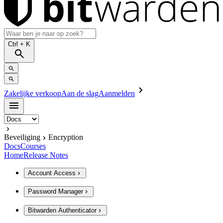
Ctrl
+ K
Zakelijke verkoop
Aan de slag
Aanmelden
Beveiliging
Encryption
Docs
Courses
Home
Release Notes
Account Access
Password Manager
Bitwarden Authenticator