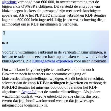
algoritme
verhoogd naar 600.000, in overeenstemming met de
bijgewerkte OWASP-richtlijnen. Dit versterkt de encryptie van
kluizen tegen hackers die gewapend zijn met steeds krachtigere
apparaten. Als je het PBKDF2 algoritme gebruikt en KDF iteraties
lager dan 600.000 hebt ingesteld, krijg je een waarschuwing die je
aanmoedigt om je KDF instellingen te verhogen.

note
Voordat u wijzigingen aanbrengt in de versleutelingsinstellingen, is
het aan te raden om eerst een back-up te maken van uw individuele
kluisgegevens. Zie
Kluisgegevens exporteren
voor meer informatie.
Om zero-knowledge-encryptie te handhaven, kunnen noch
Bitwarden noch beheerders uw accountbeveiliging of
kluisversleutelingsinstellingen wijzigen. Als dit bericht verschijnt,
selecteer dan de knop
KDF-instellingen bijwerken
en verhoog de
PBKDF2 iteraties tot minstens 600.000 of verander het KDF-
algoritme in
Argon2id
met de standaardinstellingen. Als je deze
wijzigingen opslaat, word je uitgelogd bij alle clients, dus zorg
ervoor dat je je hoofdwachtwoord weet en dat je tweestaps
inlogmethode toegankelijk is.