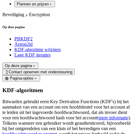
Plannen en prijzen
Beveiliging
Encryption
Op deze pagina
PBKDF2
Argon2id
KDF-algoritme wijzigen
Lage KDF iteraties
Op deze pagina
Contact opnemen met ondersteuning

Pagina-opties
KDF-algoritmen
Bitwarden gebruikt eerst Key Derivation Functions (KDF's) bij het
aanmaken van een account om een hoofdsleutel voor het account af
te leiden uit het ingevoerde hoofdwachtwoord, dat als invoer dient
voor een hoofdwachtwoord hash voor het account
(meer informatie
).
Telkens wanneer een gebruiker wordt geauthenticeerd, bijvoorbeeld
bij het ontgrendelen van een kluis of het bevredigen van een
hoofdwachtwoord re-prompt
, wordt het proces herhaald zodat de