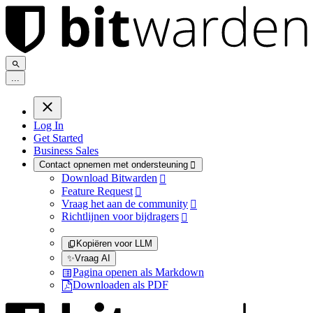
.
.
.
Log In
Get Started
Business Sales
Contact opnemen met ondersteuning

Download Bitwarden

Feature Request

Vraag het aan de community

Richtlijnen voor bijdragers

Kopiëren voor LLM
✨
Vraag AI
Pagina openen als Markdown
Downloaden als PDF