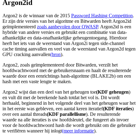
Argon2id
Argon2 is de winnaar van de 2015
Password Hashing Competition
.
Er zijn drie versies van het algoritme en Bitwarden heeft Argon2id
geïmplementeerd
zoals aanbevolen door OWASP
. Argon2id is een
hybride van andere versies en gebruikt een combinatie van data-
afhankelijke en data-onafhankelijke geheugentoegang. Hierdoor
heeft het iets van de weerstand van Argon2i tegen side-channel
cache timing aanvallen en veel van de weerstand van Argon2d tegen
GPU cracking aanvallen
(bron
).
Argon2, zoals geïmplementeerd door Bitwarden, verzilt het
hoofdwachtwoord met de gebruikersnaam en haalt de resulterende
waarde door een eenrichtings hash-algoritme (BLAKE2b) om een
hash met een vaste lengte te maken.
Argon2 wijst dan een deel van het geheugen toe
(KDF geheugen
)
en vult dit met de berekende hash totdat het vol is. Dit wordt
herhaald, beginnend in het volgende deel van het geheugen waar het
in het eerste was gebleven, een aantal keren iteratief
(KDF iteraties
)
over een aantal threads
(KDF parallellisme
). De resulterende
waarde na alle iteraties is uw hoofdsleutel, die fungeert als invoer
voor de hoofdwachtwoord hash die wordt gebruikt om die gebruiker
te verifiëren wanneer hij inlogt
(meer informatie
).