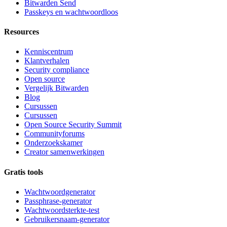
Bitwarden Send
Passkeys en wachtwoordloos
Resources
Kenniscentrum
Klantverhalen
Security compliance
Open source
Vergelijk Bitwarden
Blog
Cursussen
Cursussen
Open Source Security Summit
Communityforums
Onderzoekskamer
Creator samenwerkingen
Gratis tools
Wachtwoordgenerator
Passphrase-generator
Wachtwoordsterkte-test
Gebruikersnaam-generator