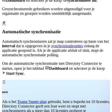
Dashboard
en selecteer je de knop
Synchroniseer nu
.
Gesynchroniseerde gebruikers worden uitgenodigd voor je
organisatie en groepen worden onmiddellijk aangemaakt.
Automatische synchronisatie
Automatisch synchroniseren zal je map controleren op basis van het
interval
dat is opgegeven in je
synchronisatieopties
zolang de
applicatie geopend is. Als je de applicatie afsluit of sluit, stopt de
automatische synchronisatie polling.
Om de automatische synchronisatie met Directory Connector te

starten, open je het tabblad
Dashboard
en selecteer je de knop

Start Sync
.

note
Als u het
Teams Starter-plan
gebruikt, bent u beperkt tot 10 licenties.
Directory Connector geeft een fout weer en stopt met
synchroniseren als u meer dan 10 licenties probeert te