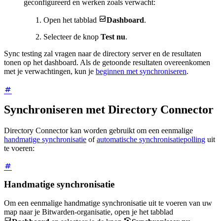
geconfigureerd en werken zoals verwacht:

Open het tabblad
Dashboard
.
Selecteer de knop
Test nu
.
Sync testing zal vragen naar de directory server en de resultaten
tonen op het dashboard. Als de getoonde resultaten overeenkomen
met je verwachtingen, kun je
beginnen met synchroniseren
.
Synchroniseren met Directory Connector
Directory Connector kan worden gebruikt om een eenmalige
handmatige synchronisatie
of
automatische synchronisatiepolling
uit
te voeren:
Handmatige synchronisatie
Om een eenmalige handmatige synchronisatie uit te voeren van uw
map naar je Bitwarden-organisatie, open je het tabblad

