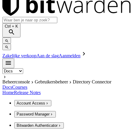
Ctrl
+ K
Zakelijke verkoop
Aan de slag
Aanmelden
Beheerconsole
Gebruikersbeheer
Directory Connector
Docs
Courses
Home
Release Notes
Account Access
Password Manager
Bitwarden Authenticator