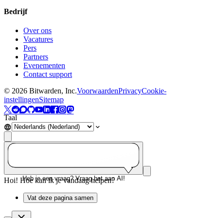
Bedrijf
Over ons
Vacatures
Pers
Partners
Evenementen
Contact support
©
2026
Bitwarden, Inc.
Voorwaarden
Privacy
Cookie-
instellingen
Sitemap
Taal
Heb je een vraag? Vraag het aan AI!
Hoi! Hoe kan ik je vandaag helpen?
Vat deze pagina samen