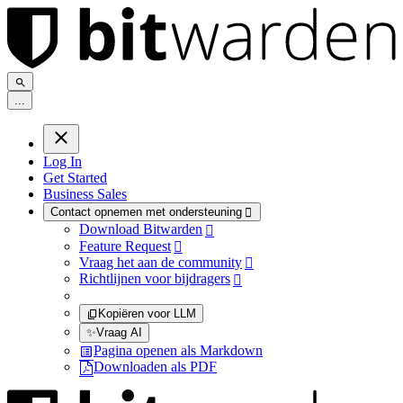
.
.
.
Log In
Get Started
Business Sales
Contact opnemen met ondersteuning

Download Bitwarden

Feature Request

Vraag het aan de community

Richtlijnen voor bijdragers

Kopiëren voor LLM
✨
Vraag AI
Pagina openen als Markdown
Downloaden als PDF