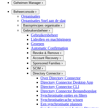
Geheimen Manager
Beheerconsole
Organisaties
Organisaties Snel aan de slag
Basisprincipes organisatie
Gebruikersbeheer
Gebruikersbeheer
Lidrollen en machtigingen
Groepen
Automatic Confirmation
Revoke & Remove
Account Recovery
Sponsored Families
SCIM
Directory Connector
Over Directory Connector
Directory Connector Desktop App
Directory Connector CLI
Directory Connector Bestandsopslag
Synchronisatie-opties en filters
Synchronisatiecache wissen
Een synchronisatie plannen