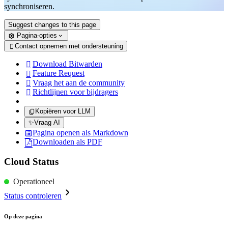
synchroniseren.
Suggest changes to this page
Pagina-opties
Contact opnemen met ondersteuning

Download Bitwarden

Feature Request

Vraag het aan de community

Richtlijnen voor bijdragers

Kopiëren voor LLM
✨
Vraag AI
Pagina openen als Markdown
Downloaden als PDF
Cloud Status
Operationeel
Status controleren
Op deze pagina