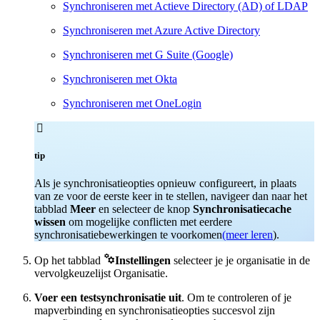
Synchroniseren met Actieve Directory (AD) of LDAP
Synchroniseren met Azure Active Directory
Synchroniseren met G Suite (Google)
Synchroniseren met Okta
Synchroniseren met OneLogin

tip
Als je synchronisatieopties opnieuw configureert, in plaats
van ze voor de eerste keer in te stellen, navigeer dan naar het
tabblad
Meer
en selecteer de knop
Synchronisatiecache
wissen
om mogelijke conflicten met eerdere
synchronisatiebewerkingen te voorkomen
(meer leren
).

Op het tabblad
Instellingen
selecteer je je organisatie in de
vervolgkeuzelijst Organisatie.
Voer een testsynchronisatie uit
. Om te controleren of je
mapverbinding en synchronisatieopties succesvol zijn