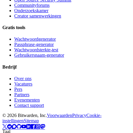
Communityforums
Onderzoekskamer
Creator samenwerkingen
Gratis tools
Wachtwoordgenerator
Passphrase-generator
Wachtwoordsterkte-test
Gebruikersnaam-generator
Bedrijf
Over ons
Vacatures
Pers
Partners
Evenementen
Contact support
©
2026
Bitwarden, Inc.
Voorwaarden
Privacy
Cookie-
instellingen
Sitemap
Taal