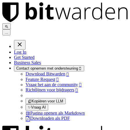
.
.
.
Log In
Get Started
Business Sales
Contact opnemen met ondersteuning

Download Bitwarden

Feature Request

Vraag het aan de community

Richtlijnen voor bijdragers

Kopiëren voor LLM
✨
Vraag AI
Pagina openen als Markdown
Downloaden als PDF