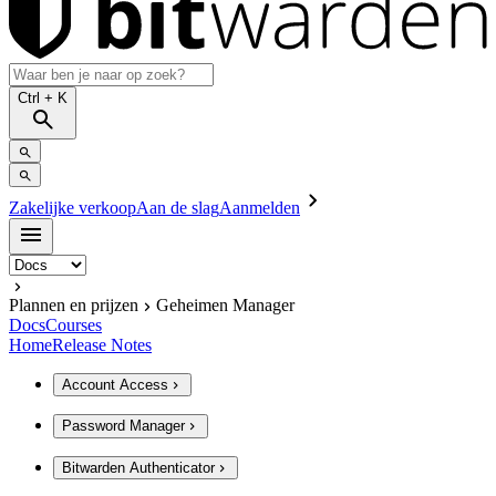
Ctrl
+ K
Zakelijke verkoop
Aan de slag
Aanmelden
Plannen en prijzen
Geheimen Manager
Docs
Courses
Home
Release Notes
Account Access
Password Manager
Bitwarden Authenticator