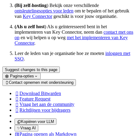
(Bij zelf-hosting
) Bekijk onze verschillende
ontsleutelingsopties voor leden
om te bepalen of het gebruik
van
Key Connector
geschikt is voor jouw organisatie.
(Als u zelf host
) Als u geïnteresseerd bent in het
implementeren van Key Connector, neem dan
contact met ons
op
en wij helpen u op weg
met het implementeren van Key
Connector
.
Leer de leden van je organisatie hoe ze moeten
inloggen met
SSO
.
Suggest changes to this page
Pagina-opties
Contact opnemen met ondersteuning

Download Bitwarden

Feature Request

Vraag het aan de community

Richtlijnen voor bijdragers

Kopiëren voor LLM
✨
Vraag AI
Pagina openen als Markdown