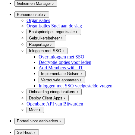
Geheimen Manager
Beheerconsole
Organisaties
Organisaties Snel aan de slag
Basisprincipes organisatie
Gebruikersbeheer
Rapportage
Inloggen met SSO
Over inloggen met SSO
Decryptie-opties voor leden
Add Members with JIT
Implementatie Gidsen
Vertrouwde apparaten
Inloggen met SSO veelgestelde vragen
Onboarding eindgebruikers
Deploy Client Apps
Openbare API van Bitwarden
Meer
Portaal voor aanbieders
Self-host