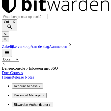
Ctrl
+ K
Zakelijke verkoop
Aan de slag
Aanmelden
Beheerconsole
Inloggen met SSO
Docs
Courses
Home
Release Notes
Account Access
Password Manager
Bitwarden Authenticator