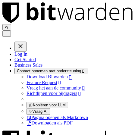
.
.
.
Log In
Get Started
Business Sales
Contact opnemen met ondersteuning

Download Bitwarden

Feature Request

Vraag het aan de community

Richtlijnen voor bijdragers

Kopiëren voor LLM
✨
Vraag AI
Pagina openen als Markdown
Downloaden als PDF