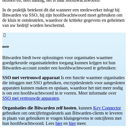
hebben en, heel handig, het is haar hoofdwachtwoord!
In de praktijk betekent dit dat wanneer een medewerker inlogt bij
Bitwarden via SSO, hij zijn hoofdwachtwoord moet gebruiken om
de kluis te ontsleutelen, waardoor de kritieke gegevens en geheimen
van uw bedrijf worden beschermd.

note
Bitwarden biedt twee oplossingen voor organisaties waarmee
goedgekeurde organisatieleden toegang kunnen krijgen tot hun
Bitwarden-account zonder een hoofdwachtwoord te gebruiken:
SSO met vertrouwd apparaat
Is een functie waarmee organisaties
die inloggen met SSO gebruiken, encryptiesleutels voor aangesloten
apparaten kunnen maken en opslaan, waardoor het niet meer nodig
is om een hoofdwachtwoord in te voeren. Meer informatie over
SSO met vertrouwde apparaten
.
Organisaties die Bitwarden zelf hosten
, kunnen
Key Connector
gebruiken om ontcijferingssleutels aan Bitwarden-clients te leveren
in plaats van gebruikers te vragen kluisgegevens te ontcijferen met
hun hoofdwachtwoord. Lees
hier
en
hier
meer.