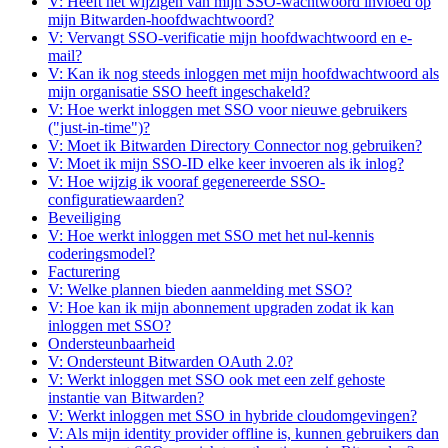
V: Heeft het wijzigen van mijn SSO-wachtwoord invloed op
mijn Bitwarden-hoofdwachtwoord?
V: Vervangt SSO-verificatie mijn hoofdwachtwoord en e-
mail?
V: Kan ik nog steeds inloggen met mijn hoofdwachtwoord als
mijn organisatie SSO heeft ingeschakeld?
V: Hoe werkt inloggen met SSO voor nieuwe gebruikers
("just-in-time")?
V: Moet ik Bitwarden Directory Connector nog gebruiken?
V: Moet ik mijn SSO-ID elke keer invoeren als ik inlog?
V: Hoe wijzig ik vooraf gegenereerde SSO-
configuratiewaarden?
Beveiliging
V: Hoe werkt inloggen met SSO met het nul-kennis
coderingsmodel?
Facturering
V: Welke plannen bieden aanmelding met SSO?
V: Hoe kan ik mijn abonnement upgraden zodat ik kan
inloggen met SSO?
Ondersteunbaarheid
V: Ondersteunt Bitwarden OAuth 2.0?
V: Werkt inloggen met SSO ook met een zelf gehoste
instantie van Bitwarden?
V: Werkt inloggen met SSO in hybride cloudomgevingen?
V: Als mijn identity provider offline is, kunnen gebruikers dan