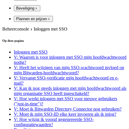
Beveiliging
Plannen en prijzen
Beheerconsole
Inloggen met SSO
Op deze pagina
Inloggen met SSO
V: Waarom is voor inloggen met SSO mijn hoofdwachtwoord
nodig?
V: Heeft het wijzigen van mijn SSO-wachtwoord invloed op
mijn Bitwarden-hoofdwachtwoord?
V: Vervangt SSO-verificatie mijn hoofdwachtwoord en e-
mail?
V: Kan ik nog steeds inloggen met mijn hoofdwachtwoord als
mijn organisatie SSO heeft ingeschakeld?
V: Hoe werkt inloggen met SSO voor nieuwe gebruikers
("just-in-time")?
V: Moet ik Bitwarden Directory Connector nog gebruiken?
V: Moet ik mijn SSO-ID elke keer invoeren als ik inlog?
V: Hoe wijzig ik vooraf gegenereerde SSO-
configuratiewaarden?