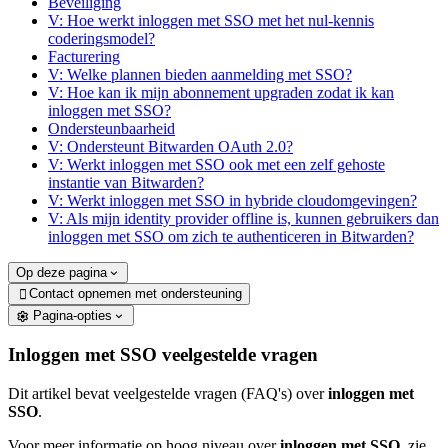
Beveiliging
V: Hoe werkt inloggen met SSO met het nul-kennis
coderingsmodel?
Facturering
V: Welke plannen bieden aanmelding met SSO?
V: Hoe kan ik mijn abonnement upgraden zodat ik kan
inloggen met SSO?
Ondersteunbaarheid
V: Ondersteunt Bitwarden OAuth 2.0?
V: Werkt inloggen met SSO ook met een zelf gehoste
instantie van Bitwarden?
V: Werkt inloggen met SSO in hybride cloudomgevingen?
V: Als mijn identity provider offline is, kunnen gebruikers dan
inloggen met SSO om zich te authenticeren in Bitwarden?
Op deze pagina
Contact opnemen met ondersteuning

Pagina-opties
Inloggen met SSO veelgestelde vragen
Dit artikel bevat veelgestelde vragen (FAQ's) over
inloggen met
SSO
.
Voor meer informatie op hoog niveau over
inloggen met SSO
, zie