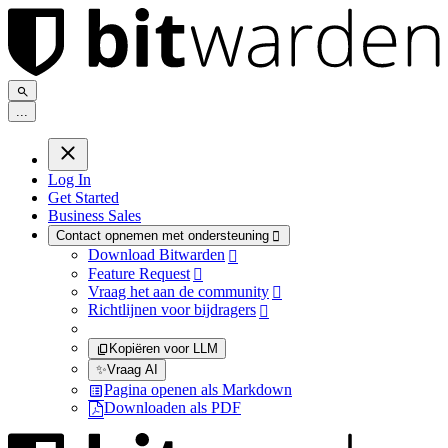
.
.
.
Log In
Get Started
Business Sales
Contact opnemen met ondersteuning

Download Bitwarden

Feature Request

Vraag het aan de community

Richtlijnen voor bijdragers

Kopiëren voor LLM
✨
Vraag AI
Pagina openen als Markdown
Downloaden als PDF