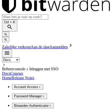
Ctrl
+ K
Zakelijke verkoop
Aan de slag
Aanmelden
Beheerconsole
Inloggen met SSO
Docs
Courses
Home
Release Notes
Account Access
Password Manager
Bitwarden Authenticator