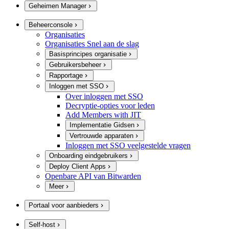
Geheimen Manager
Beheerconsole
Organisaties
Organisaties Snel aan de slag
Basisprincipes organisatie
Gebruikersbeheer
Rapportage
Inloggen met SSO
Over inloggen met SSO
Decryptie-opties voor leden
Add Members with JIT
Implementatie Gidsen
Vertrouwde apparaten
Inloggen met SSO veelgestelde vragen
Onboarding eindgebruikers
Deploy Client Apps
Openbare API van Bitwarden
Meer
Portaal voor aanbieders
Self-host