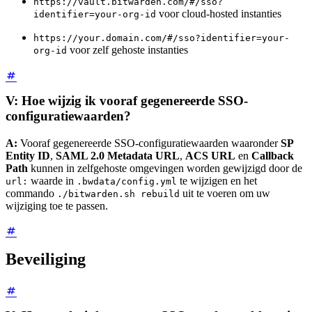
https://vault.bitwarden.com/#/sso?
voor cloud-hosted instanties
identifier=your-org-id
https://your.domain.com/#/sso?identifier=your-
voor zelf gehoste instanties
org-id
V: Hoe wijzig ik vooraf gegenereerde SSO-
configuratiewaarden?
A:
Vooraf gegenereerde SSO-configuratiewaarden waaronder
SP
Entity ID
,
SAML 2.0 Metadata URL
,
ACS URL
en
Callback
Path
kunnen in zelfgehoste omgevingen worden gewijzigd door de
waarde in
te wijzigen en het
url:
.bwdata/config.yml
commando
uit te voeren om uw
./bitwarden.sh rebuild
wijziging toe te passen.
Beveiliging