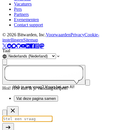
Vacatures
Pers
Partners
Evenementen
Contact support
©
2026
Bitwarden, Inc.
Voorwaarden
Privacy
Cookie-
instellingen
Sitemap
Taal
Heb je een vraag? Vraag het aan AI!
Hoi! Hoe kan ik je vandaag helpen?
Vat deze pagina samen