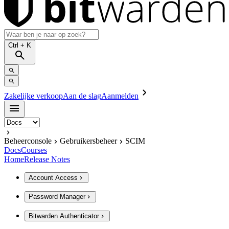
Ctrl
+ K
Zakelijke verkoop
Aan de slag
Aanmelden
Beheerconsole
Gebruikersbeheer
SCIM
Docs
Courses
Home
Release Notes
Account Access
Password Manager
Bitwarden Authenticator