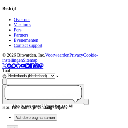
Bedrijf
Over ons
Vacatures
Pers
Partners
Evenementen
Contact support
©
2026
Bitwarden, Inc.
Voorwaarden
Privacy
Cookie-
instellingen
Sitemap
Taal
Heb je een vraag? Vraag het aan AI!
Hoi! Hoe kan ik je vandaag helpen?
Vat deze pagina samen