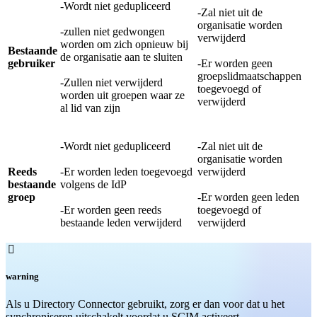
-Wordt niet gedupliceerd
-Zal niet uit de
organisatie worden
-zullen niet gedwongen
verwijderd
worden om zich opnieuw bij
Bestaande
de organisatie aan te sluiten
gebruiker
-Er worden geen
groepslidmaatschappen
-Zullen niet verwijderd
toegevoegd of
worden uit groepen waar ze
verwijderd
al lid van zijn
-Wordt niet gedupliceerd
-Zal niet uit de
organisatie worden
Reeds
-Er worden leden toegevoegd
verwijderd
bestaande
volgens de IdP
groep
-Er worden geen leden
-Er worden geen reeds
toegevoegd of
bestaande leden verwijderd
verwijderd

warning
Als u Directory Connector gebruikt, zorg er dan voor dat u het
synchroniseren uitschakelt voordat u SCIM activeert.