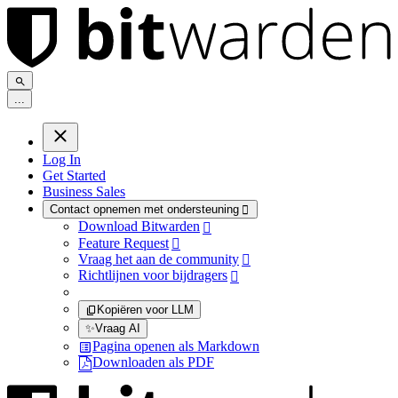
.
.
.
Log In
Get Started
Business Sales
Contact opnemen met ondersteuning

Download Bitwarden

Feature Request

Vraag het aan de community

Richtlijnen voor bijdragers

Kopiëren voor LLM
✨
Vraag AI
Pagina openen als Markdown
Downloaden als PDF