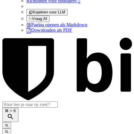
Richtlijnen voor bijdragers

Kopiëren voor LLM
✨
Vraag AI
Pagina openen als Markdown
Downloaden als PDF
⌘
+ K