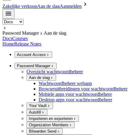
Zakelijke verkoop
Aan de slag
Aanmelden
Password Manager
Aan de slag
Docs
Courses
Home
Release Notes
Account Access
Password Manager
Overzicht wachtwoordbeheer
Aan de slag
Wachtwoordbeheer webapp
Browseruitbreidingen voor wachtwoordbeheer
Mobiele apps voor wachtwoordbeheer
Desktop apps voor wachtwoordbeheer
Your Vault
Autofill
Importeren en exporteren
Organization Members
Bitwarden Send