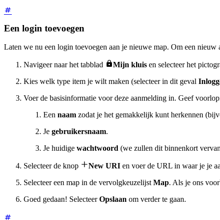
Een login toevoegen
Laten we nu een login toevoegen aan je nieuwe map. Om een nieuw 

Navigeer naar het tabblad
Mijn kluis
en selecteer het picto
Kies welk type item je wilt maken (selecteer in dit geval
Inlog
Voer de basisinformatie voor deze aanmelding in. Geef voorlopi
Een
naam
zodat je het gemakkelijk kunt herkennen (bij
Je
gebruikersnaam
.
Je huidige
wachtwoord
(we zullen dit binnenkort verv

Selecteer de knop
New URI
en voer de URL in waar je je a
Selecteer een map in de vervolgkeuzelijst
Map
. Als je ons voo
Goed gedaan! Selecteer
Opslaan
om verder te gaan.