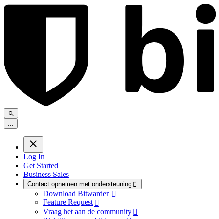
.
.
.
Log In
Get Started
Business Sales
Contact opnemen met ondersteuning

Download Bitwarden

Feature Request

Vraag het aan de community
