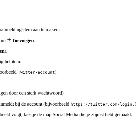
aanmeldingsitem aan te maken:

gram
Toevoegen
.
gen
).
g het item:
voorbeeld
).
Twitter-account
angen door een sterk wachtwoord).
anmeldt bij de account (bijvoorbeeld
https://twitter.com/login.)
rbeeld volgt, kies je de map Social Media die je zojuist hebt gemaakt.