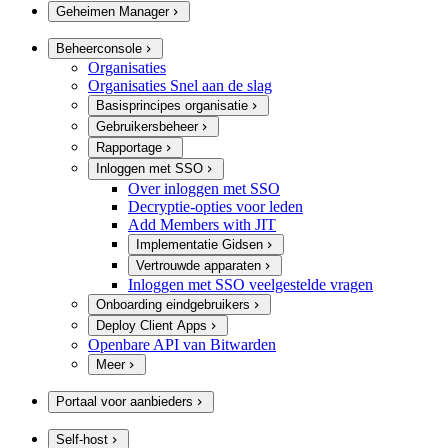
Geheimen Manager
Beheerconsole
Organisaties
Organisaties Snel aan de slag
Basisprincipes organisatie
Gebruikersbeheer
Rapportage
Inloggen met SSO
Over inloggen met SSO
Decryptie-opties voor leden
Add Members with JIT
Implementatie Gidsen
Vertrouwde apparaten
Inloggen met SSO veelgestelde vragen
Onboarding eindgebruikers
Deploy Client Apps
Openbare API van Bitwarden
Meer
Portaal voor aanbieders
Self-host