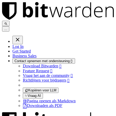
.
.
.
Log In
Get Started
Business Sales
Contact opnemen met ondersteuning

Download Bitwarden

Feature Request

Vraag het aan de community

Richtlijnen voor bijdragers

Kopiëren voor LLM
✨
Vraag AI
Pagina openen als Markdown
Downloaden als PDF