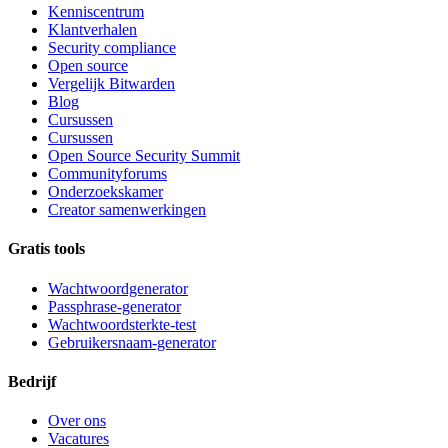
Kenniscentrum
Klantverhalen
Security compliance
Open source
Vergelijk Bitwarden
Blog
Cursussen
Cursussen
Open Source Security Summit
Communityforums
Onderzoekskamer
Creator samenwerkingen
Gratis tools
Wachtwoordgenerator
Passphrase-generator
Wachtwoordsterkte-test
Gebruikersnaam-generator
Bedrijf
Over ons
Vacatures