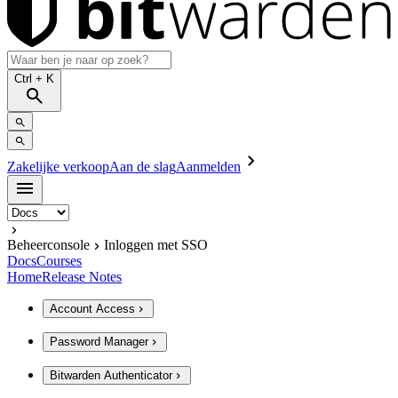
Ctrl
+ K
Zakelijke verkoop
Aan de slag
Aanmelden
Beheerconsole
Inloggen met SSO
Docs
Courses
Home
Release Notes
Account Access
Password Manager
Bitwarden Authenticator