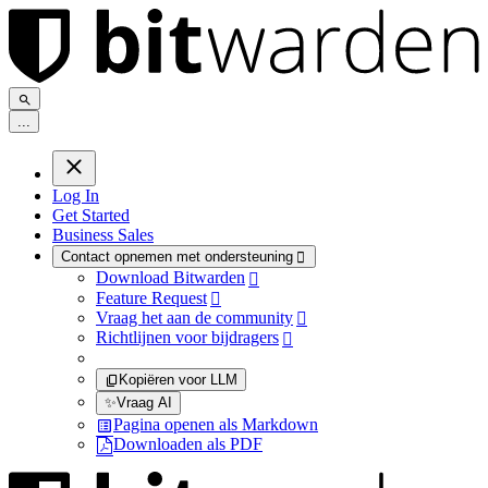
.
.
.
Log In
Get Started
Business Sales
Contact opnemen met ondersteuning

Download Bitwarden

Feature Request

Vraag het aan de community

Richtlijnen voor bijdragers

Kopiëren voor LLM
✨
Vraag AI
Pagina openen als Markdown
Downloaden als PDF