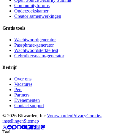
Open Source Security Summit
Communityforums
Onderzoekskamer
Creator samenwerkingen
Gratis tools
Wachtwoordgenerator
Passphrase-generator
Wachtwoordsterkte-test
Gebruikersnaam-generator
Bedrijf
Over ons
Vacatures
Pers
Partners
Evenementen
Contact support
©
2026
Bitwarden, Inc.
Voorwaarden
Privacy
Cookie-
instellingen
Sitemap
Taal