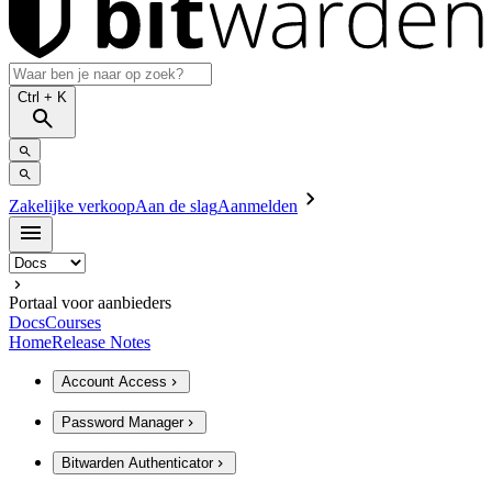
Ctrl
+ K
Zakelijke verkoop
Aan de slag
Aanmelden
Portaal voor aanbieders
Docs
Courses
Home
Release Notes
Account Access
Password Manager
Bitwarden Authenticator