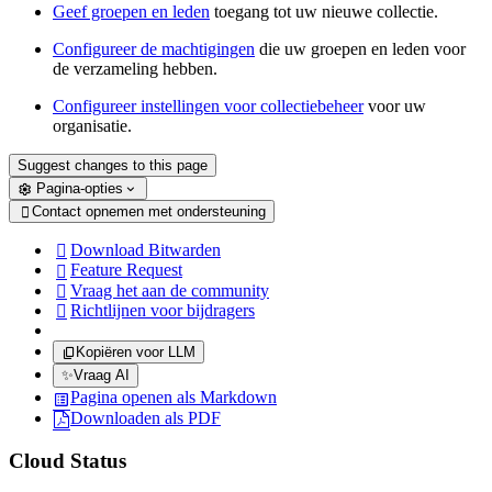
Geef groepen en leden
toegang tot uw nieuwe collectie.
Configureer de machtigingen
die uw groepen en leden voor
de verzameling hebben.
Configureer instellingen voor collectiebeheer
voor uw
organisatie.
Suggest changes to this page
Pagina-opties
Contact opnemen met ondersteuning

Download Bitwarden

Feature Request

Vraag het aan de community

Richtlijnen voor bijdragers

Kopiëren voor LLM
✨
Vraag AI
Pagina openen als Markdown
Downloaden als PDF
Cloud Status