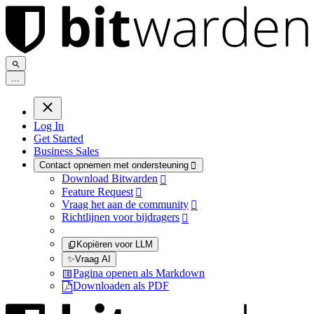
.
.
.
Log In
Get Started
Business Sales
Contact opnemen met ondersteuning

Download Bitwarden

Feature Request

Vraag het aan de community

Richtlijnen voor bijdragers

Kopiëren voor LLM
✨
Vraag AI
Pagina openen als Markdown
Downloaden als PDF