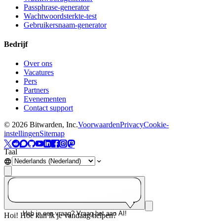
Passphrase-generator
Wachtwoordsterkte-test
Gebruikersnaam-generator
Bedrijf
Over ons
Vacatures
Pers
Partners
Evenementen
Contact support
©
2026
Bitwarden, Inc.
Voorwaarden
Privacy
Cookie-
instellingen
Sitemap
Taal
Heb je een vraag? Vraag het aan AI!
Hoi! Hoe kan ik je vandaag helpen?