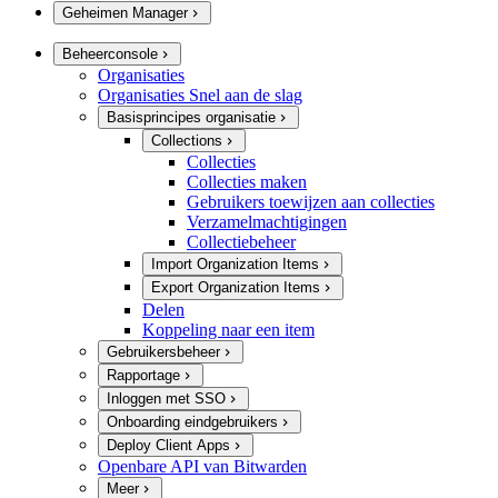
Geheimen Manager
Beheerconsole
Organisaties
Organisaties Snel aan de slag
Basisprincipes organisatie
Collections
Collecties
Collecties maken
Gebruikers toewijzen aan collecties
Verzamelmachtigingen
Collectiebeheer
Import Organization Items
Export Organization Items
Delen
Koppeling naar een item
Gebruikersbeheer
Rapportage
Inloggen met SSO
Onboarding eindgebruikers
Deploy Client Apps
Openbare API van Bitwarden
Meer