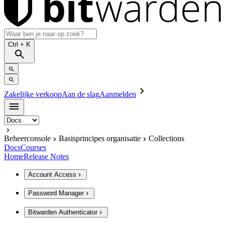
Ctrl
+ K
Zakelijke verkoop
Aan de slag
Aanmelden
Beheerconsole
Basisprincipes organisatie
Collections
Docs
Courses
Home
Release Notes
Account Access
Password Manager
Bitwarden Authenticator