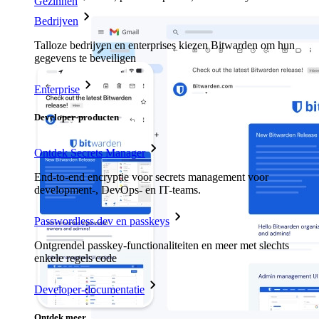
Gezinnen
Bedrijven
Talloze bedrijven en enterprises kiezen Bitwarden om hun
gegevens te beveiligen
Enterprise
Developer-producten
Ontdek Secrets Manager
End-to-end encryptie voor secrets management voor
development-, DevOps- en IT-teams.
Passwordless.dev en passkeys
Ontgrendel passkey-functionaliteiten en meer met slechts
enkele regels code
Developer-documentatie
Ontdek meer