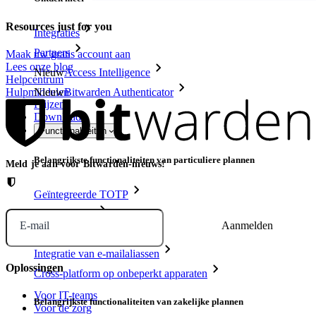
Resources just for you
Integraties
Partners
Maak uw gratis account aan
Lees onze blog
Nieuw
Access Intelligence
Helpcentrum
Nieuw
Bitwarden Authenticator
Hulpmiddelen
Prijzen
Downloads
Functionaliteiten
Belangrijkste functionaliteiten van particuliere plannen
Meld je aan voor Bitwarden-nieuws!
Geïntegreerde TOTP
Noodtoegang
E-mail
Veilig delen met Send
Integratie van e-mailaliassen
Oplossingen
Cross-platform op onbeperkt apparaten
Voor IT-teams
Belangrijkste functionaliteiten van zakelijke plannen
Voor de zorg