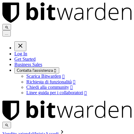
.
.
.
Log In
Get Started
Business Sales
Contatta l'assistenza

Scarica Bitwarden

Richiesta di funzionalità

Chiedi alla community

Linee guida per i collaboratori

Vendite aziendali
Inizia
Accedi