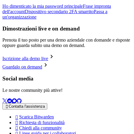
Ho dimenticato la mia password principale
Frase impronta
dell'account
Dispositivo secondario 2FA smarrito
Passa a
un'organizzazione
Dimostrazioni live e on demand
Prenota il tuo posto per una demo aziendale con domande e risposte
oppure guarda subito una demo on demand.
Iscrizione alla demo live
Guardalo on demand
Social media
Le nostre community più attive!
Contatta l'assistenza

Scarica Bitwarden

Richiesta di funzionalità

Chiedi alla community

Linee guida per i collaboratori
