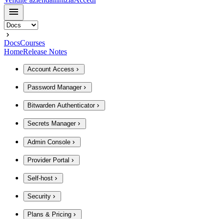
Docs
Courses
Home
Release Notes
Account Access
Password Manager
Bitwarden Authenticator
Secrets Manager
Admin Console
Provider Portal
Self-host
Security
Plans & Pricing