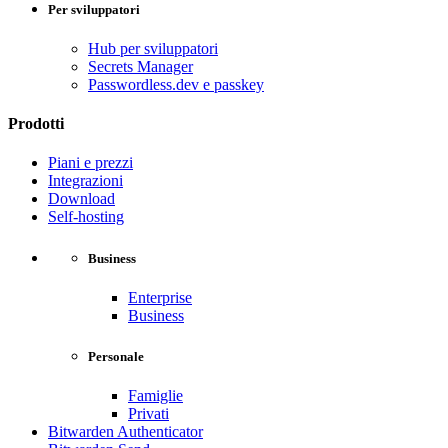
Per sviluppatori
Hub per sviluppatori
Secrets Manager
Passwordless.dev e passkey
Prodotti
Piani e prezzi
Integrazioni
Download
Self-hosting
Business
Enterprise
Business
Personale
Famiglie
Privati
Bitwarden Authenticator