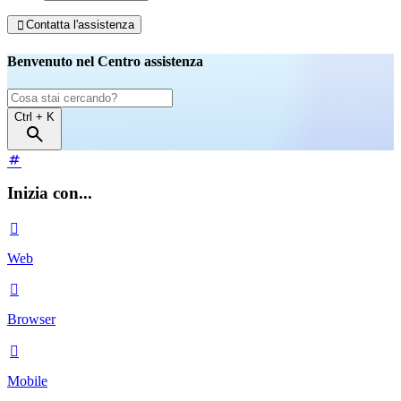
Contatta l'assistenza

Benvenuto nel Centro assistenza
Ctrl
+ K
Inizia con...

Web

Browser

Mobile