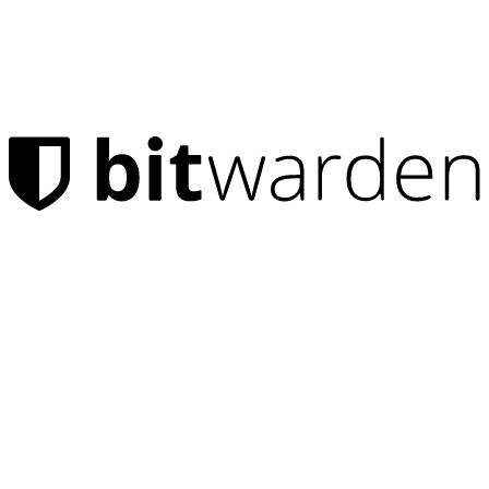
Prodotti
Gestore di password
Privati
Milioni di utenti scelgono Bitwarden per proteggere sé stessi e
le proprie famiglie
Famiglie
Aziende