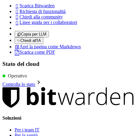
Scarica Bitwarden

Richiesta di funzionalità

Chiedi alla community

Linee guida per i collaboratori

Copia per LLM
✨
Chiedi all'IA
Apri la pagina come Markdown
Scarica come PDF
Stato del cloud
Operativo
Controlla lo stato
Soluzioni
Per i team IT
Per la sanità