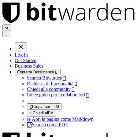
.
.
.
Log In
Get Started
Business Sales
Contatta l'assistenza

Scarica Bitwarden

Richiesta di funzionalità

Chiedi alla community

Linee guida per i collaboratori

Copia per LLM
✨
Chiedi all'IA
Apri la pagina come Markdown
Scarica come PDF