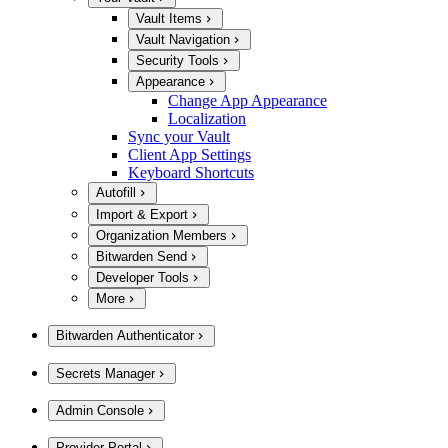
Vault Items
Vault Navigation
Security Tools
Appearance
Change App Appearance
Localization
Sync your Vault
Client App Settings
Keyboard Shortcuts
Autofill
Import & Export
Organization Members
Bitwarden Send
Developer Tools
More
Bitwarden Authenticator
Secrets Manager
Admin Console
Provider Portal