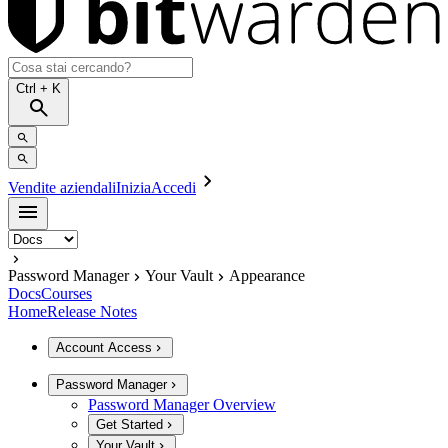
Ctrl
+ K
Vendite aziendali
Inizia
Accedi
Password Manager
Your Vault
Appearance
Docs
Courses
Home
Release Notes
Account Access
Password Manager
Password Manager Overview
Get Started
Your Vault