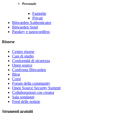
Personale
Famiglie
Privati
Bitwarden Authenticator
Bitwarden Send
Passkey e passwordless
Risorse
Centro risorse
Casi di studio
Conformità di sicurezza
Open source
Confronta Bitwarden
Blog
Corsi
Forum della community
Open Source Security Summit
Collaborazioni con creator
Sala sondaggi
Feed delle notizie
Strumenti gratuiti