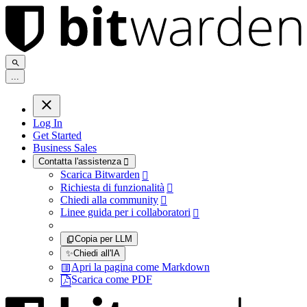
.
.
.
Log In
Get Started
Business Sales
Contatta l'assistenza

Scarica Bitwarden

Richiesta di funzionalità

Chiedi alla community

Linee guida per i collaboratori

Copia per LLM
✨
Chiedi all'IA
Apri la pagina come Markdown
Scarica come PDF