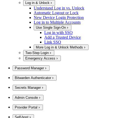
Log in & Unlock
Understand Log in vs. Unlock
Automatic Logout or Lock
New Device Login Protection
Log in to Multiple Accounts
Use Single Sign-On
Log in with SSO
Add a Trusted Device
Link SSO
More Log in & Unlock Methods
Two-Step Login
Emergency Access
Password Manager
Bitwarden Authenticator
Secrets Manager
Admin Console
Provider Portal
Self-host