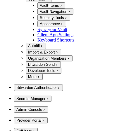
Vault Items
Vault Navigation
Security Tools
Appearance
Sync your Vault
Client App Settings
Keyboard Shortcuts
Autofill
Import & Export
Organization Members
Bitwarden Send
Developer Tools
More
Bitwarden Authenticator
Secrets Manager
Admin Console
Provider Portal