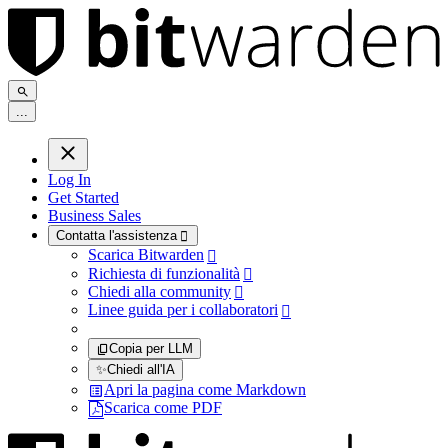
.
.
.
Log In
Get Started
Business Sales
Contatta l'assistenza

Scarica Bitwarden

Richiesta di funzionalità

Chiedi alla community

Linee guida per i collaboratori

Copia per LLM
✨
Chiedi all'IA
Apri la pagina come Markdown
Scarica come PDF