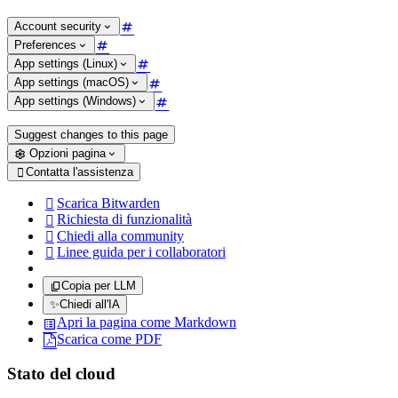
Account security
Preferences
App settings (Linux)
App settings (macOS)
App settings (Windows)
Suggest changes to this page
Opzioni pagina
Contatta l'assistenza

Scarica Bitwarden

Richiesta di funzionalità

Chiedi alla community

Linee guida per i collaboratori

Copia per LLM
✨
Chiedi all'IA
Apri la pagina come Markdown
Scarica come PDF
Stato del cloud