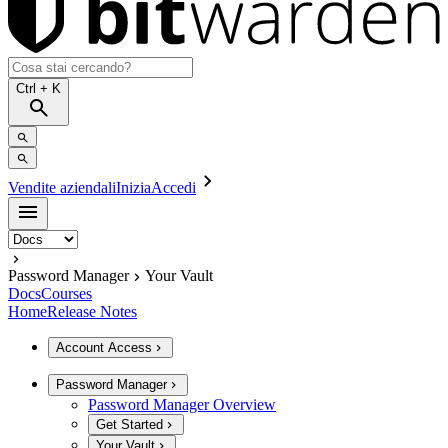
Ctrl
+ K
Vendite aziendali
Inizia
Accedi
Password Manager
Your Vault
Docs
Courses
Home
Release Notes
Account Access
Password Manager
Password Manager Overview
Get Started
Your Vault