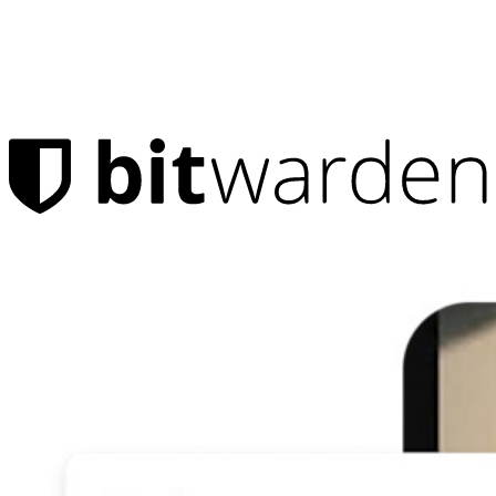
Prodotti
Gestore di password
Privati
Milioni di utenti scelgono Bitwarden per proteggere sé stessi e
le proprie famiglie
Famiglie
Aziende