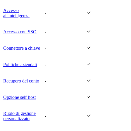
Accesso

-
all'intelligenza

Accesso con SSO
-

Connettore a chiave
-

Politiche aziendali
-

Recupero del conto
-

Opzione self-host
-
Ruolo di gestione

-
personalizzato