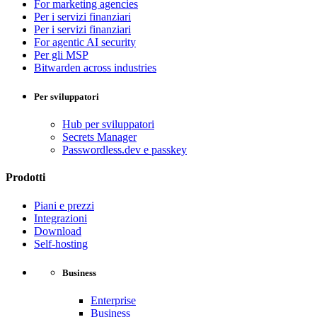
For marketing agencies
Per i servizi finanziari
Per i servizi finanziari
For agentic AI security
Per gli MSP
Bitwarden across industries
Per sviluppatori
Hub per sviluppatori
Secrets Manager
Passwordless.dev e passkey
Prodotti
Piani e prezzi
Integrazioni
Download
Self-hosting
Business
Enterprise
Business