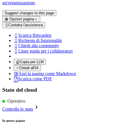
un'organizzazione
.
Suggest changes to this page
Opzioni pagina
Contatta l'assistenza

Scarica Bitwarden

Richiesta di funzionalità

Chiedi alla community

Linee guida per i collaboratori

Copia per LLM
✨
Chiedi all'IA
Apri la pagina come Markdown
Scarica come PDF
Stato del cloud
Operativo
Controlla lo stato
In questa pagina