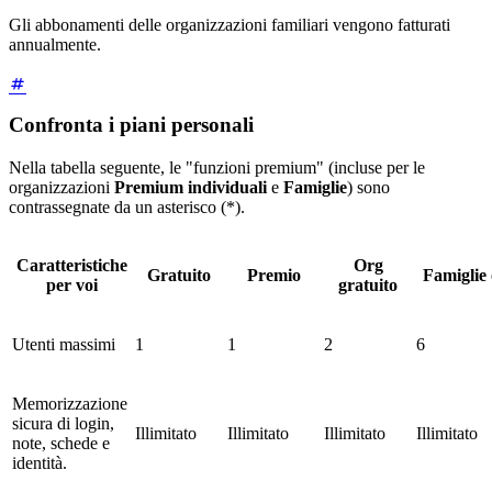
Gli abbonamenti delle organizzazioni familiari vengono fatturati
annualmente.
Confronta i piani personali
Nella tabella seguente, le "funzioni premium" (incluse per le
organizzazioni
Premium individuali
e
Famiglie
) sono
contrassegnate da un asterisco (*).
Caratteristiche
Org
Gratuito
Premio
Famiglie
per voi
gratuito
Utenti massimi
1
1
2
6
Memorizzazione
sicura di login,
Illimitato
Illimitato
Illimitato
Illimitato
note, schede e
identità.