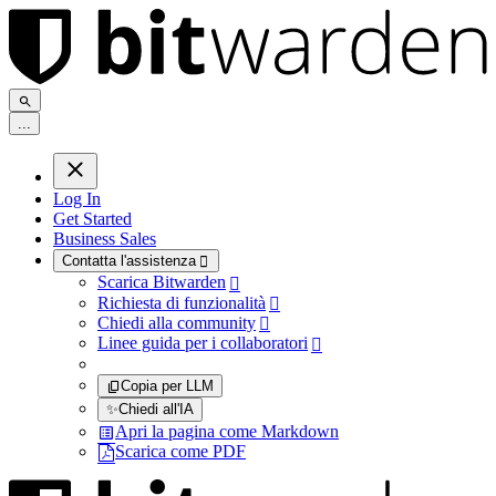
.
.
.
Log In
Get Started
Business Sales
Contatta l'assistenza

Scarica Bitwarden

Richiesta di funzionalità

Chiedi alla community

Linee guida per i collaboratori

Copia per LLM
✨
Chiedi all'IA
Apri la pagina come Markdown
Scarica come PDF