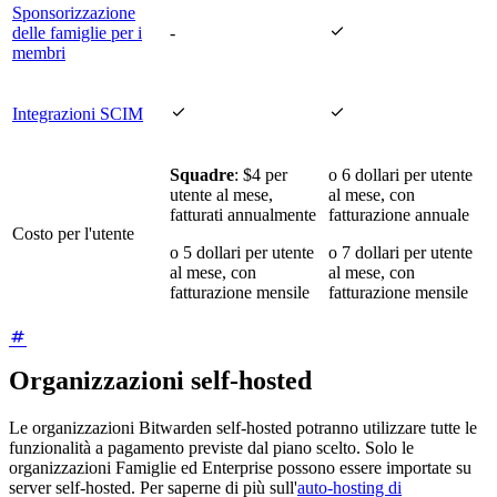
Sponsorizzazione

delle famiglie per i
-
membri


Integrazioni SCIM
Squadre
: $4 per
o 6 dollari per utente
utente al mese,
al mese, con
fatturati annualmente
fatturazione annuale
Costo per l'utente
o 5 dollari per utente
o 7 dollari per utente
al mese, con
al mese, con
fatturazione mensile
fatturazione mensile
Organizzazioni self-hosted
Le organizzazioni Bitwarden self-hosted potranno utilizzare tutte le
funzionalità a pagamento previste dal piano scelto. Solo le
organizzazioni Famiglie ed Enterprise possono essere importate su
server self-hosted. Per saperne di più sull'
auto-hosting di