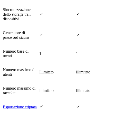
Sincronizzazione


dello storage tra i
dispositivi
Generatore di


password sicuro
Numero base di
1
1
utenti
Numero massimo di
Illimitato
Illimitato
utenti
Numero massimo di
Illimitato
Illimitato
raccolte


Esportazione criptata