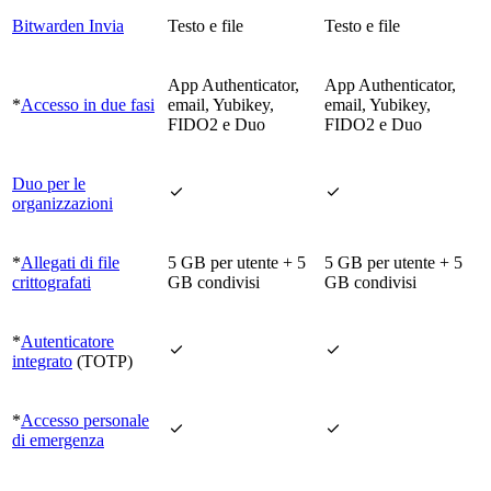
Bitwarden Invia
Testo e file
Testo e file
App Authenticator,
App Authenticator,
*
Accesso in due fasi
email, Yubikey,
email, Yubikey,
FIDO2 e Duo
FIDO2 e Duo
Duo per le


organizzazioni
*
Allegati di file
5 GB per utente + 5
5 GB per utente + 5
crittografati
GB condivisi
GB condivisi
*
Autenticatore


integrato
(TOTP)
*
Accesso personale


di emergenza