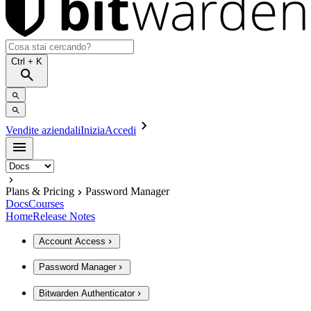
Ctrl
+ K
Vendite aziendali
Inizia
Accedi
Plans & Pricing
Password Manager
Docs
Courses
Home
Release Notes
Account Access
Password Manager
Bitwarden Authenticator