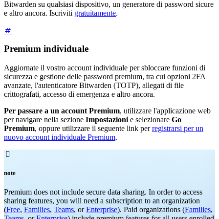
Bitwarden su qualsiasi dispositivo, un generatore di password sicure
e altro ancora. Iscriviti
gratuitamente
.
Premium individuale
Aggiornate il vostro account individuale per sbloccare funzioni di
sicurezza e gestione delle password premium, tra cui opzioni 2FA
avanzate, l'autenticatore Bitwarden (TOTP), allegati di file
crittografati, accesso di emergenza e altro ancora.
Per passare a un account Premium
, utilizzare l'applicazione web
per navigare nella sezione
Impostazioni
e selezionare
Go
Premium
, oppure utilizzare il seguente link per
registrarsi per un
nuovo account individuale Premium
.

note
Premium does not include secure data sharing. In order to access
sharing features, you will need a subscription to an organization
(
Free
,
Families
,
Teams
, or
Enterprise
). Paid organizations (
Families
,
Teams
, or
Enterprise
) include premium features for all users enrolled