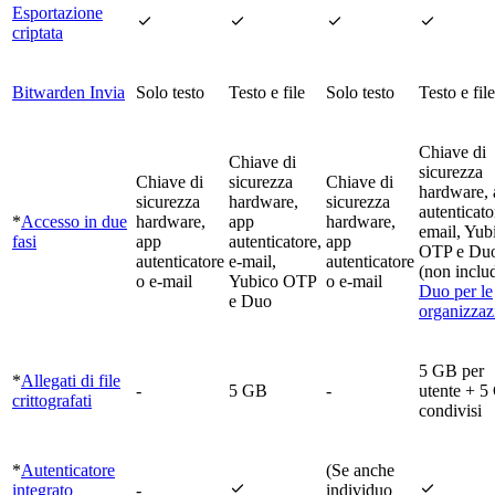
Esportazione




criptata
Bitwarden Invia
Solo testo
Testo e file
Solo testo
Testo e file
Chiave di
Chiave di
sicurezza
Chiave di
sicurezza
Chiave di
hardware,
sicurezza
hardware,
sicurezza
autenticato
*
Accesso in due
hardware,
app
hardware,
email, Yub
fasi
app
autenticatore,
app
OTP e Du
autenticatore
e-mail,
autenticatore
(non inclu
o e-mail
Yubico OTP
o e-mail
Duo per le
e Duo
organizzaz
5 GB per
*
Allegati di file
-
5 GB
-
utente + 
crittografati
condivisi
*
Autenticatore
(Se anche


integrato
-
individuo