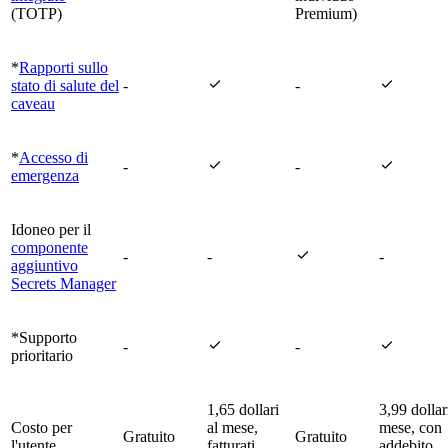
(TOTP)
Premium)
*
Rapporti sullo


stato di salute del
-
-
caveau
*
Accesso di


-
-
emergenza
Idoneo per il
componente

-
-
-
aggiuntivo
Secrets Manager
*Supporto


-
-
prioritario
1,65 dollari
3,99 dollar
Costo per
al mese,
mese, con
Gratuito
Gratuito
l'utente
fatturati
addebito