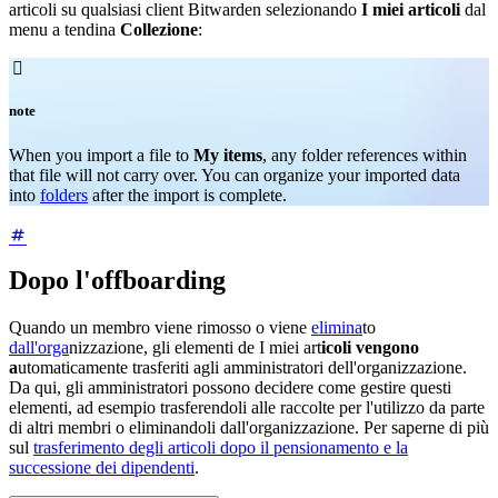
articoli su qualsiasi client Bitwarden selezionando
I miei articoli
dal
menu a tendina
Collezione
:

note
When you import a file to
My items
, any folder references within
that file will not carry over. You can organize your imported data
into
folders
after the import is complete.
Dopo l'offboarding
Quando un membro viene rimosso o viene
elimina
to
dall'orga
nizzazione, gli elementi de I miei art
icoli vengono
a
utomaticamente trasferiti agli amministratori dell'organizzazione.
Da qui, gli amministratori possono decidere come gestire questi
elementi, ad esempio trasferendoli alle raccolte per l'utilizzo da parte
di altri membri o eliminandoli dall'organizzazione. Per saperne di più
sul
trasferimento degli articoli dopo il pensionamento e la
successione dei dipendenti
.