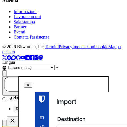
Azienda
Informazioni
Lavora con noi
Sala stampa
Partner
Eventi
Contatta l'assistenza
©
2026
Bitwarden, Inc.
Termini
Privacy
Impostazioni cookie
Mappa
del sito
Lingua
Hai una domanda? Chiedi all'IA!
Ciao! Come posso aiutarti oggi?
Riassumi questa pagina