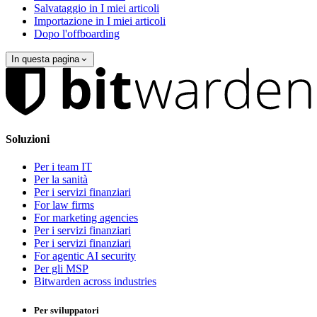
Salvataggio in I miei articoli
Importazione in I miei articoli
Dopo l'offboarding
In questa pagina
Soluzioni
Per i team IT
Per la sanità
Per i servizi finanziari
For law firms
For marketing agencies
Per i servizi finanziari
Per i servizi finanziari
For agentic AI security
Per gli MSP
Bitwarden across industries
Per sviluppatori