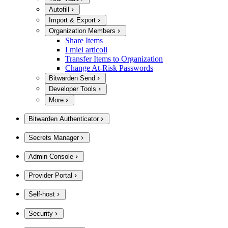
Autofill
Import & Export
Organization Members
Share Items
I miei articoli
Transfer Items to Organization
Change At-Risk Passwords
Bitwarden Send
Developer Tools
More
Bitwarden Authenticator
Secrets Manager
Admin Console
Provider Portal
Self-host
Security