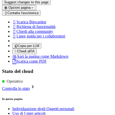
Suggest changes to this page
Opzioni pagina
Contatta l'assistenza

Scarica Bitwarden

Richiesta di funzionalità

Chiedi alla community

Linee guida per i collaboratori

Copia per LLM
✨
Chiedi all'IA
Apri la pagina come Markdown
Scarica come PDF
Stato del cloud
Operativo
Controlla lo stato
In questa pagina
Individuazione degli Oggetti personali
Uso di I miei articoli