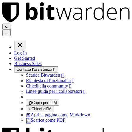
.
.
.
Log In
Get Started
Business Sales
Contatta l'assistenza

Scarica Bitwarden

Richiesta di funzionalità

Chiedi alla community

Linee guida per i collaboratori

Copia per LLM
✨
Chiedi all'IA
Apri la pagina come Markdown
Scarica come PDF