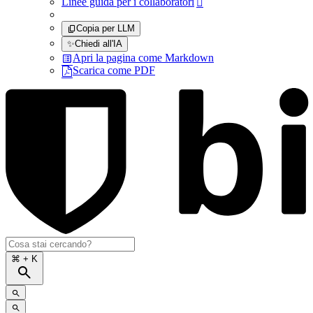
Linee guida per i collaboratori

Copia per LLM
✨
Chiedi all'IA
Apri la pagina come Markdown
Scarica come PDF
⌘
+ K