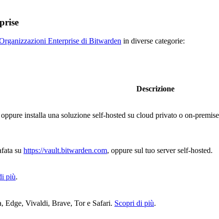
prise
Organizzazioni Enterprise di Bitwarden
in diverse categorie:
Descrizione
 oppure installa una soluzione self-hosted su cloud privato o on-premis
afata su
https://vault.bitwarden.com
, oppure sul tuo server self-hosted.
di più
.
, Edge, Vivaldi, Brave, Tor e Safari.
Scopri di più
.