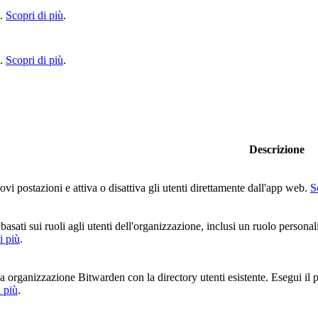
x.
Scopri di più
.
x.
Scopri di più
.
Descrizione
i postazioni e attiva o disattiva gli utenti direttamente dall'app web.
S
asati sui ruoli agli utenti dell'organizzazione, inclusi un ruolo person
i più
.
a organizzazione Bitwarden con la directory utenti esistente. Esegui il p
i più
.