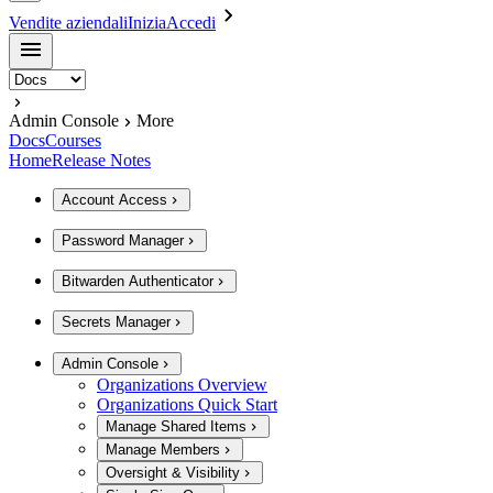
Vendite aziendali
Inizia
Accedi
Admin Console
More
Docs
Courses
Home
Release Notes
Account Access
Password Manager
Bitwarden Authenticator
Secrets Manager
Admin Console
Organizations Overview
Organizations Quick Start
Manage Shared Items
Manage Members
Oversight & Visibility