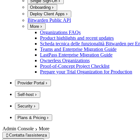
Single Sign-On
Onboarding
Deploy Client Apps
Bitwarden Public API
More
Organizations FAQs
Product highlights and recent updates
Scheda tecnica delle funzionalità Bitwarden per En
Teams and Enterprise Migration Guide
LastPass Enterprise Migration Guide
Ownerless Organizations
Proof-of-Concept Project Checklist
Prepare your Trial Organization for Production
Provider Portal
Self-host
Security
Plans & Pricing
Admin Console
More
Contatta l'assistenza
