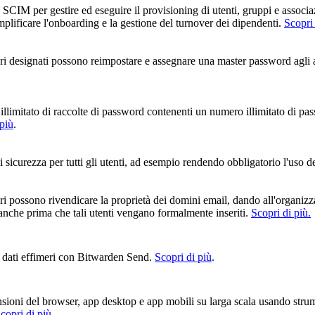
 SCIM per gestire ed eseguire il provisioning di utenti, gruppi e associa
mplificare l'onboarding e la gestione del turnover dei dipendenti.
Scopri 
ri designati possono reimpostare e assegnare una master password agli a
llimitato di raccolte di password contenenti un numero illimitato di pas
 più
.
 sicurezza per tutti gli utenti, ad esempio rendendo obbligatorio l'uso d
i possono rivendicare la proprietà dei domini email, dando all'organizza
 anche prima che tali utenti vengano formalmente inseriti.
Scopri di più.
 dati effimeri con Bitwarden Send.
Scopri di più
.
ensioni del browser, app desktop e app mobili su larga scala usando st
copri di più.