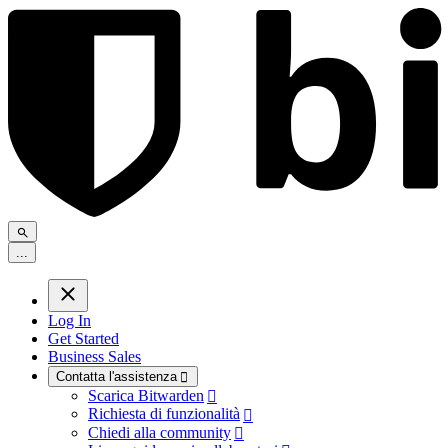
.
.
.
Log In
Get Started
Business Sales
Contatta l'assistenza

Scarica Bitwarden

Richiesta di funzionalità

Chiedi alla community
