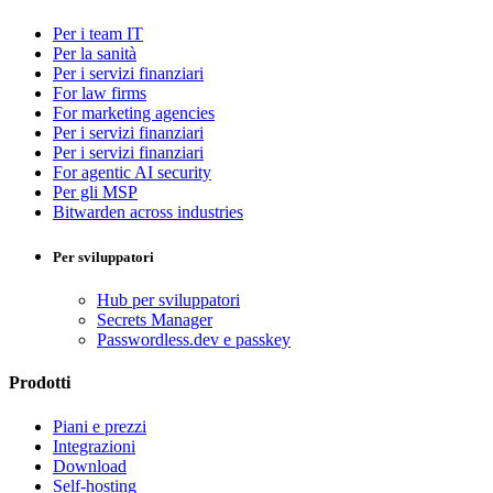
Per i team IT
Per la sanità
Per i servizi finanziari
For law firms
For marketing agencies
Per i servizi finanziari
Per i servizi finanziari
For agentic AI security
Per gli MSP
Bitwarden across industries
Per sviluppatori
Hub per sviluppatori
Secrets Manager
Passwordless.dev e passkey
Prodotti
Piani e prezzi
Integrazioni
Download
Self-hosting