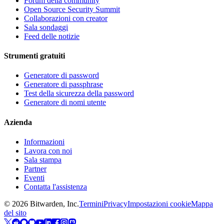
Forum della community
Open Source Security Summit
Collaborazioni con creator
Sala sondaggi
Feed delle notizie
Strumenti gratuiti
Generatore di password
Generatore di passphrase
Test della sicurezza della password
Generatore di nomi utente
Azienda
Informazioni
Lavora con noi
Sala stampa
Partner
Eventi
Contatta l'assistenza
©
2026
Bitwarden, Inc.
Termini
Privacy
Impostazioni cookie
Mappa
del sito