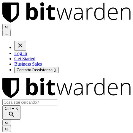
.
.
.
Log In
Get Started
Business Sales
Contatta l'assistenza

Ctrl
+ K