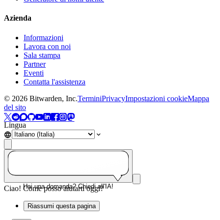
Azienda
Informazioni
Lavora con noi
Sala stampa
Partner
Eventi
Contatta l'assistenza
©
2026
Bitwarden, Inc.
Termini
Privacy
Impostazioni cookie
Mappa
del sito
Lingua
Hai una domanda? Chiedi all'IA!
Ciao! Come posso aiutarti oggi?
Riassumi questa pagina