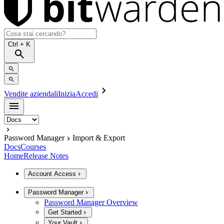
Ctrl
+ K
Vendite aziendali
Inizia
Accedi
Password Manager
Import & Export
Docs
Courses
Home
Release Notes
Account Access
Password Manager
Password Manager Overview
Get Started
Your Vault