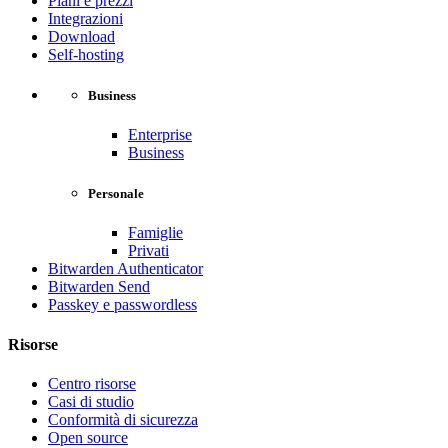
Piani e prezzi
Integrazioni
Download
Self-hosting
Business
Enterprise
Business
Personale
Famiglie
Privati
Bitwarden Authenticator
Bitwarden Send
Passkey e passwordless
Risorse
Centro risorse
Casi di studio
Conformità di sicurezza
Open source