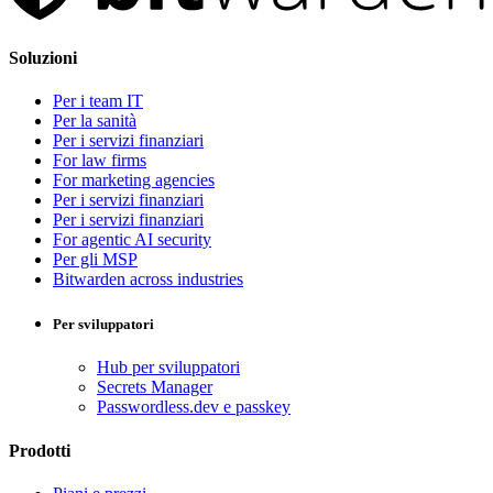
Soluzioni
Per i team IT
Per la sanità
Per i servizi finanziari
For law firms
For marketing agencies
Per i servizi finanziari
Per i servizi finanziari
For agentic AI security
Per gli MSP
Bitwarden across industries
Per sviluppatori
Hub per sviluppatori
Secrets Manager
Passwordless.dev e passkey
Prodotti