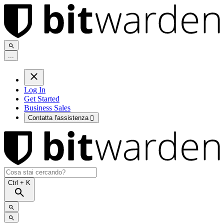
.
.
.
Log In
Get Started
Business Sales
Contatta l'assistenza

Ctrl
+ K