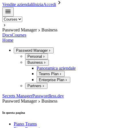
Vendite aziendali
Inizia
Accedi
Password Manager
Business
Docs
Courses
Home
Password Manager
Personal
Business
Panoramica aziendale
Teams Plan
Enterprise Plan
Partners
Secrets Manager
Passwordless.dev
Password Manager
Business
In questa pagina
Piano Teams