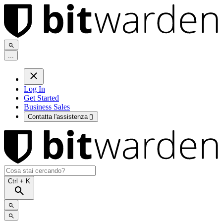
.
.
.
Log In
Get Started
Business Sales
Contatta l'assistenza

Ctrl
+ K