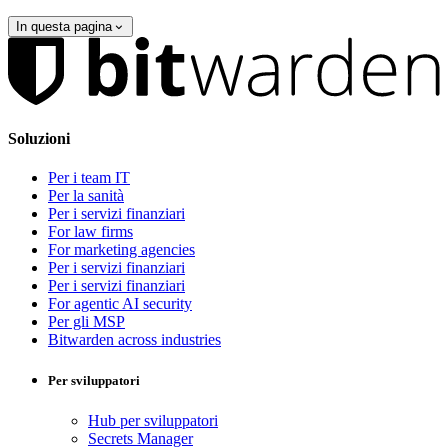
In questa pagina
Soluzioni
Per i team IT
Per la sanità
Per i servizi finanziari
For law firms
For marketing agencies
Per i servizi finanziari
Per i servizi finanziari
For agentic AI security
Per gli MSP
Bitwarden across industries
Per sviluppatori
Hub per sviluppatori
Secrets Manager