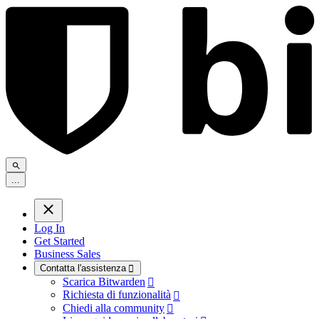
.
.
.
Log In
Get Started
Business Sales
Contatta l'assistenza

Scarica Bitwarden

Richiesta di funzionalità

Chiedi alla community
