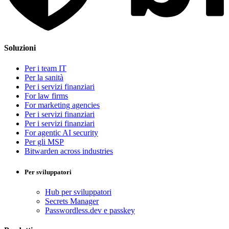
Soluzioni
Per i team IT
Per la sanità
Per i servizi finanziari
For law firms
For marketing agencies
Per i servizi finanziari
Per i servizi finanziari
For agentic AI security
Per gli MSP
Bitwarden across industries
Per sviluppatori
Hub per sviluppatori
Secrets Manager
Passwordless.dev e passkey