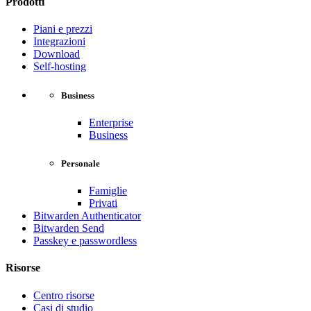
Prodotti
Piani e prezzi
Integrazioni
Download
Self-hosting
Business
Enterprise
Business
Personale
Famiglie
Privati
Bitwarden Authenticator
Bitwarden Send
Passkey e passwordless
Risorse
Centro risorse
Casi di studio