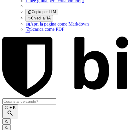
Linee guida per i collaboratori

Copia per LLM
✨
Chiedi all'IA
Apri la pagina come Markdown
Scarica come PDF
⌘
+ K