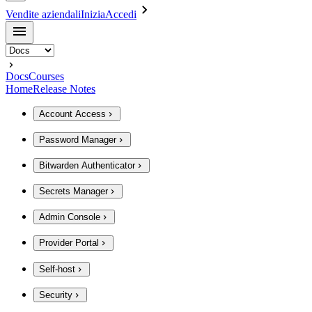
Vendite aziendali
Inizia
Accedi
Docs
Courses
Home
Release Notes
Account Access
Password Manager
Bitwarden Authenticator
Secrets Manager
Admin Console
Provider Portal
Self-host
Security