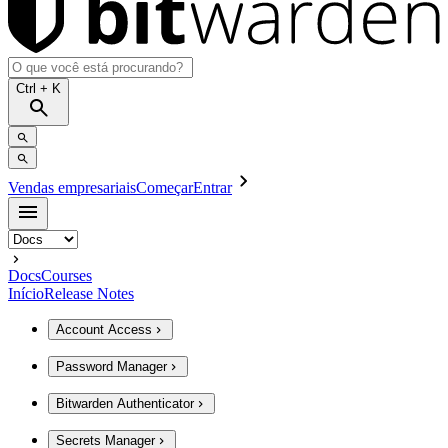
Ctrl
+ K
Vendas empresariais
Começar
Entrar
Docs
Courses
Início
Release Notes
Account Access
Password Manager
Bitwarden Authenticator
Secrets Manager