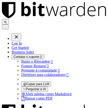
.
.
.
Log In
Get Started
Business Sales
Contatar o suporte

Baixe o Bitwarden

Feature Request

Pergunte à comunidade

Diretrizes para colaboradores

Copiar para LLM
✨
Perguntar à IA
Abrir página como Markdown
Baixar como PDF