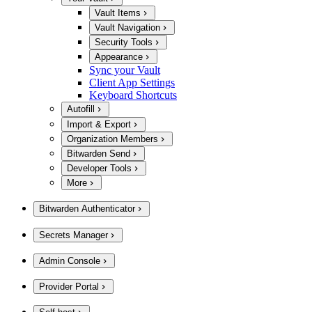
Vault Items
Vault Navigation
Security Tools
Appearance
Sync your Vault
Client App Settings
Keyboard Shortcuts
Autofill
Import & Export
Organization Members
Bitwarden Send
Developer Tools
More
Bitwarden Authenticator
Secrets Manager
Admin Console
Provider Portal