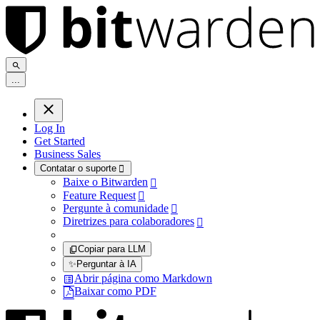
.
.
.
Log In
Get Started
Business Sales
Contatar o suporte

Baixe o Bitwarden

Feature Request

Pergunte à comunidade

Diretrizes para colaboradores

Copiar para LLM
✨
Perguntar à IA
Abrir página como Markdown
Baixar como PDF