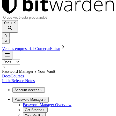
Ctrl
+ K
Vendas empresariais
Começar
Entrar
Password Manager
Your Vault
Docs
Courses
Início
Release Notes
Account Access
Password Manager
Password Manager Overview
Get Started
Your Vault