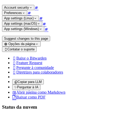
Account security
Preferences
App settings (Linux)
App settings (macOS)
App settings (Windows)
Suggest changes to this page
Opções da página
Contatar o suporte

Baixe o Bitwarden

Feature Request

Pergunte à comunidade

Diretrizes para colaboradores

Copiar para LLM
✨
Perguntar à IA
Abrir página como Markdown
Baixar como PDF
Status da nuvem