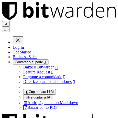
.
.
.
Log In
Get Started
Business Sales
Contatar o suporte

Baixe o Bitwarden

Feature Request

Pergunte à comunidade

Diretrizes para colaboradores

Copiar para LLM
✨
Perguntar à IA
Abrir página como Markdown
Baixar como PDF