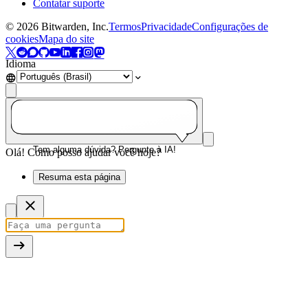
Contatar suporte
©
2026
Bitwarden, Inc.
Termos
Privacidade
Configurações de
cookies
Mapa do site
Idioma
Tem alguma dúvida? Pergunte à IA!
Olá! Como posso ajudar você hoje?
Resuma esta página