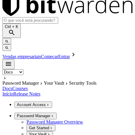
Ctrl
+ K
Vendas empresariais
Começar
Entrar
Password Manager
Your Vault
Security Tools
Docs
Courses
Início
Release Notes
Account Access
Password Manager
Password Manager Overview
Get Started
Your Vault