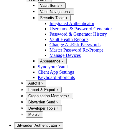
Vault Items
Vault Navigation
Security Tools
Integrated Authenticator
Username & Password Generator
Password & Generator History
Vault Health Reports
Change At-Risk Passwords
Master Password Re-Prompt
Manage Devices
Appearance
Sync your Vault
Client App Settings
Keyboard Shortcuts
Autofill
Import & Export
Organization Members
Bitwarden Send
Developer Tools
More
Bitwarden Authenticator