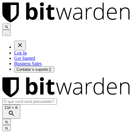
.
.
.
Log In
Get Started
Business Sales
Contatar o suporte

Ctrl
+ K