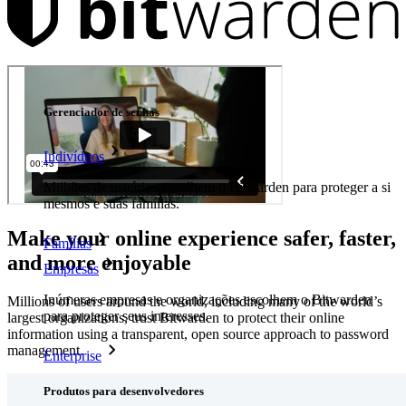
Produtos
Gerenciador de senhas
Indivíduos
Milhões de usuários escolhem o Bitwarden para proteger a si
mesmos e suas famílias.
Make your online experience safer, faster,
Famílias
and more enjoyable
Empresas
Inúmeras empresas e organizações escolhem o Bitwarden
Millions of users around the world, including many of the world’s
para proteger seus interesses.
largest organizations, trust Bitwarden to protect their online
information using a transparent, open source approach to password
management.
Enterprise
Produtos para desenvolvedores