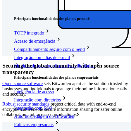
Downloads
Funcionalidades
Principais funcionalidades dos planos pessoais
TOTP integrado
Acesso de emergência
Compartilhamento seguro com o Send
Integração com alias de e-mail
Securing the global community with open source
Multiplataforma com dispositivos ilimitados
transparency
Principais funcionalidades dos planos empresariais
Open source software
sets Bitwarden apart as the solution trusted by
businesses and individuals to manage their online information easily
Inteligência de acesso
and securely.
Integração com diretórios
Robust security standards
protect critical data with end-to-end
Integração com SSO
encryption and enable secure information sharing for safer online
collaboration and increased productivity.
Auto-hospedagem do Bitwarden
Políticas empresariais