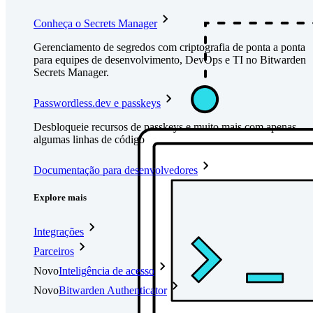
Conheça o Secrets Manager
Gerenciamento de segredos com criptografia de ponta a ponta
para equipes de desenvolvimento, DevOps e TI no Bitwarden
Secrets Manager.
Passwordless.dev e passkeys
Desbloqueie recursos de passkeys e muito mais com apenas
algumas linhas de código
Documentação para desenvolvedores
Explore mais
Integrações
Parceiros
Novo
Inteligência de acesso
Novo
Bitwarden Authenticator
Preços