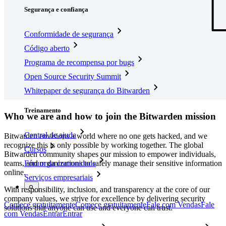
Segurança e confiança
Conformidade de segurança
Código aberto
Programa de recompensa por bugs
Open Source Security Summit
Whitepaper de segurança do Bitwarden
Treinamento
Who we are and how to join the Bitwarden mission
Central de ajuda
Bitwarden envisions a world where no one gets hacked, and we
recognize this is only possible by working together. The global
Cursos
Bitwarden community shapes our mission to empower individuals,
teams, and organizations to safely manage their sensitive information
Fórum da comunidade
online.
Serviços empresariais
With responsibility, inclusion, and transparency at the core of our
company values, we strive for excellence by delivering security
Comece gratuitamente
Comece gratuitamente
Fale com Vendas
Fale
solutions that anyone can use and everyone can trust.
com Vendas
Entrar
Entrar