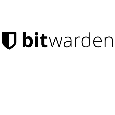
Produtos
Gerenciador de senhas
Indivíduos
Milhões de usuários escolhem o Bitwarden para proteger a si
mesmos e suas famílias.
Famílias
Empresas