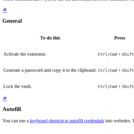
General
To do this
Press
Activate the extension.
+
Ctrl/Cmd
Shift
Generate a password and copy it to the clipboard.
+
Ctrl/Cmd
Shift
Lock the vault.
+
Ctrl/Cmd
Shift
Autofill
You can use a
keyboard shortcut to autofill credentials
into websites. 