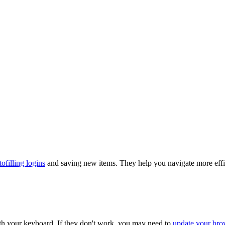
tofilling logins
and saving new items. They help you navigate more effici
th your keyboard. If they don't work, you may need to
update your brow