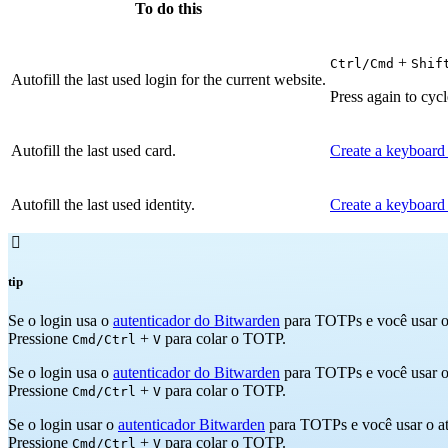
To do this
+
Ctrl/Cmd
Shif
Autofill the last used login for the current website.
Press again to cyc
Autofill the last used card.
Create a keyboard 
Autofill the last used identity.
Create a keyboard 

tip
Se o login usa o
autenticador do Bitwarden
para TOTPs e você usar o 
Pressione
+
para colar o TOTP.
Cmd/Ctrl
V
Se o login usa o
autenticador do Bitwarden
para TOTPs e você usar o 
Pressione
+
para colar o TOTP.
Cmd/Ctrl
V
Se o login usar o
autenticador Bitwarden
para TOTPs e você usar o at
Pressione
+
para colar o TOTP.
Cmd/Ctrl
V