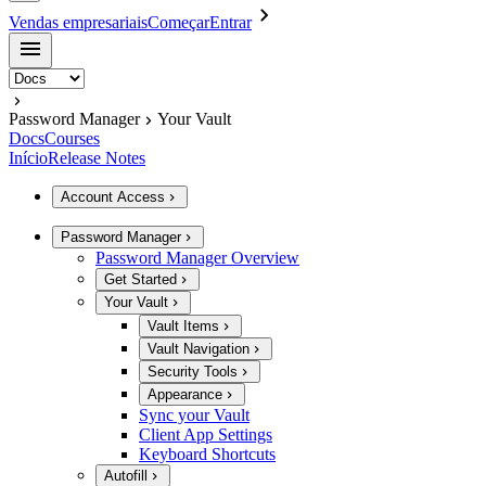
Vendas empresariais
Começar
Entrar
Password Manager
Your Vault
Docs
Courses
Início
Release Notes
Account Access
Password Manager
Password Manager Overview
Get Started
Your Vault
Vault Items
Vault Navigation
Security Tools
Appearance
Sync your Vault
Client App Settings
Keyboard Shortcuts
Autofill