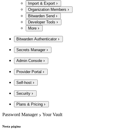
Import & Export
Organization Members
Bitwarden Send
Developer Tools
More
Bitwarden Authenticator
Secrets Manager
Admin Console
Provider Portal
Self-host
Security
Plans & Pricing
Password Manager
Your Vault
Nesta página