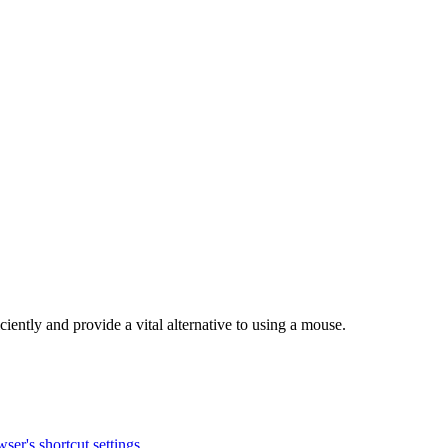
ently and provide a vital alternative to using a mouse.
ser's shortcut settings
.