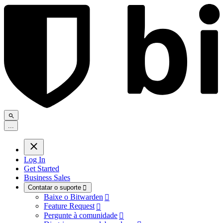
.
.
.
Log In
Get Started
Business Sales
Contatar o suporte

Baixe o Bitwarden

Feature Request

Pergunte à comunidade
