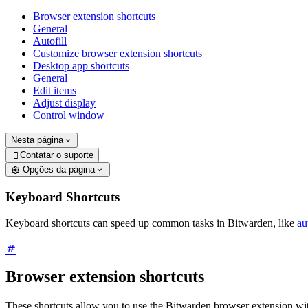
Browser extension shortcuts
General
Autofill
Customize browser extension shortcuts
Desktop app shortcuts
General
Edit items
Adjust display
Control window
Nesta página
Contatar o suporte

Opções da página
Keyboard Shortcuts
Keyboard shortcuts can speed up common tasks in Bitwarden, like
au
Browser extension shortcuts
These shortcuts allow you to use the Bitwarden browser extension wi