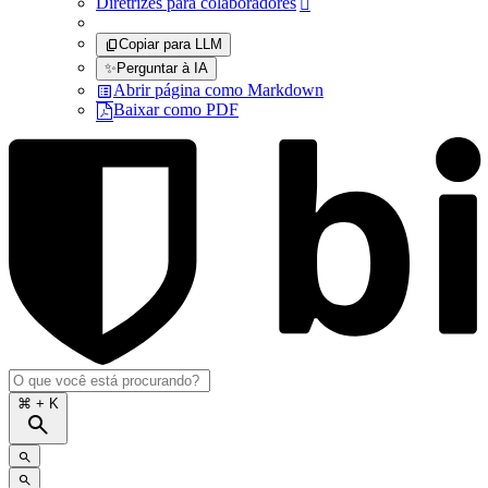
Diretrizes para colaboradores

Copiar para LLM
✨
Perguntar à IA
Abrir página como Markdown
Baixar como PDF
⌘
+ K