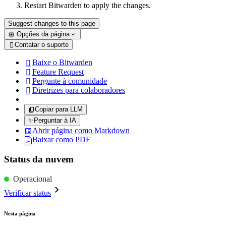
Restart Bitwarden to apply the changes.
Suggest changes to this page
Opções da página
Contatar o suporte

Baixe o Bitwarden

Feature Request

Pergunte à comunidade

Diretrizes para colaboradores

Copiar para LLM
✨
Perguntar à IA
Abrir página como Markdown
Baixar como PDF
Status da nuvem
Operacional
Verificar status
Nesta página