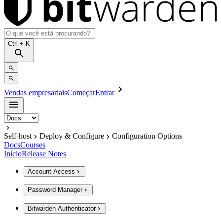
Ctrl
+ K
Vendas empresariais
Começar
Entrar
Self-host
Deploy & Configure
Configuration Options
Docs
Courses
Início
Release Notes
Account Access
Password Manager
Bitwarden Authenticator