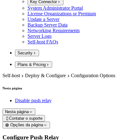
Key Connector
System Administrator Portal
License Organizations or Premium
Update a Server
Backup Server Data
Networking Requirements
Server Logs
Self-host FAQs
Security
Plans & Pricing
Self-host
Deploy & Configure
Configuration Options
Nesta página
Disable push relay
Nesta página
Contatar o suporte

Opções da página
Configure Push Relay