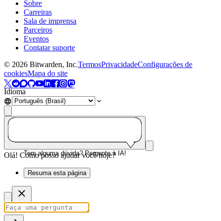
Sobre
Carreiras
Sala de imprensa
Parceiros
Eventos
Contatar suporte
©
2026
Bitwarden, Inc.
Termos
Privacidade
Configurações de
cookies
Mapa do site
Idioma
Tem alguma dúvida? Pergunte à IA!
Olá! Como posso ajudar você hoje?
Resuma esta página