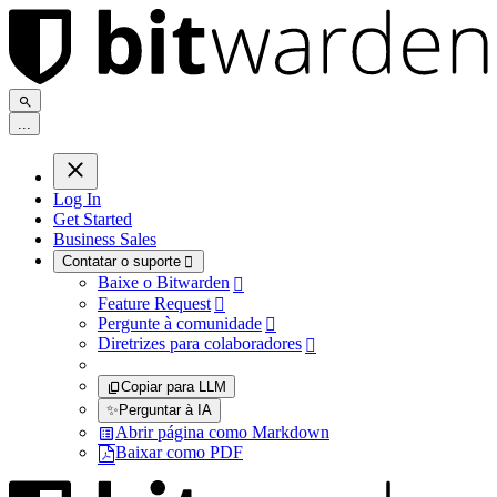
.
.
.
Log In
Get Started
Business Sales
Contatar o suporte

Baixe o Bitwarden

Feature Request

Pergunte à comunidade

Diretrizes para colaboradores

Copiar para LLM
✨
Perguntar à IA
Abrir página como Markdown
Baixar como PDF