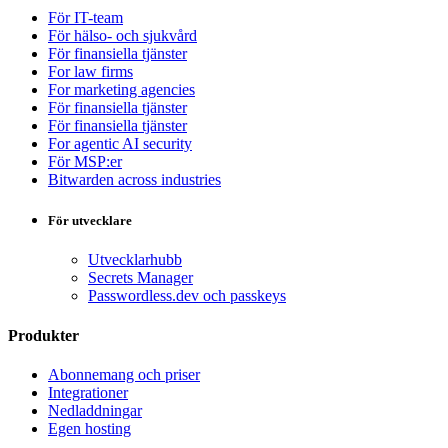
För IT-team
För hälso- och sjukvård
För finansiella tjänster
For law firms
For marketing agencies
För finansiella tjänster
För finansiella tjänster
For agentic AI security
För MSP:er
Bitwarden across industries
För utvecklare
Utvecklarhubb
Secrets Manager
Passwordless.dev och passkeys
Produkter
Abonnemang och priser
Integrationer
Nedladdningar
Egen hosting