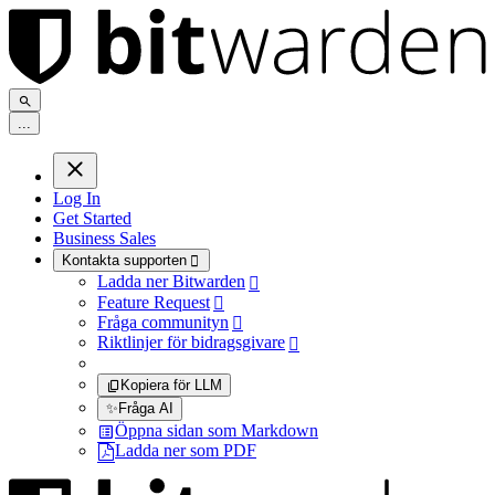
.
.
.
Log In
Get Started
Business Sales
Kontakta supporten

Ladda ner Bitwarden

Feature Request

Fråga communityn

Riktlinjer för bidragsgivare

Kopiera för LLM
✨
Fråga AI
Öppna sidan som Markdown
Ladda ner som PDF