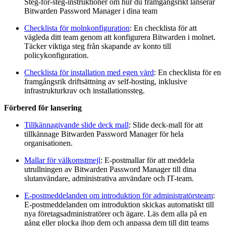
Steg-för-steg-instruktioner om hur du framgångsrikt lanserar
Bitwarden Password Manager i dina team
Checklista för molnkonfiguration
: En checklista för att
vägleda ditt team genom att konfigurera Bitwarden i molnet.
Täcker viktiga steg från skapande av konto till
policykonfiguration.
Checklista för installation med egen värd
: En checklista för en
framgångsrik driftsättning av self-hosting, inklusive
infrastrukturkrav och installationssteg.
Förbered för lansering
Tillkännagivande slide deck mall
: Slide deck-mall för att
tillkännage Bitwarden Password Manager för hela
organisationen.
Mallar för välkomstmejl
: E-postmallar för att meddela
utrullningen av Bitwarden Password Manager till dina
slutanvändare, administrativa användare och IT-team.
E-postmeddelanden om introduktion för administratörsteam
:
E-postmeddelanden om introduktion skickas automatiskt till
nya företagsadministratörer och ägare. Läs dem alla på en
gång eller plocka ihop dem och anpassa dem till ditt teams