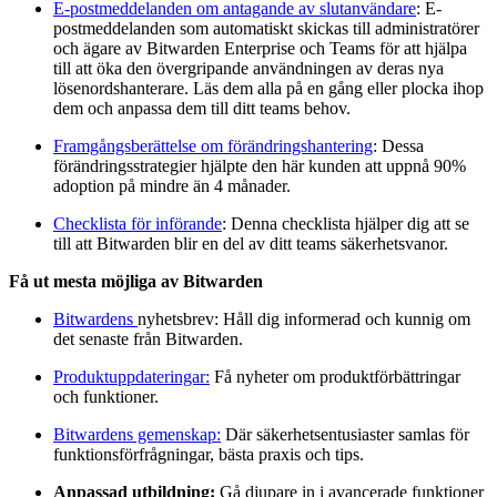
E-postmeddelanden om antagande av slutanvändare
: E-
postmeddelanden som automatiskt skickas till administratörer
och ägare av Bitwarden Enterprise och Teams för att hjälpa
till att öka den övergripande användningen av deras nya
lösenordshanterare. Läs dem alla på en gång eller plocka ihop
dem och anpassa dem till ditt teams behov.
Framgångsberättelse om förändringshantering
: Dessa
förändringsstrategier hjälpte den här kunden att uppnå 90%
adoption på mindre än 4 månader.
Checklista för införande
: Denna checklista hjälper dig att se
till att Bitwarden blir en del av ditt teams säkerhetsvanor.
Få ut mesta möjliga av Bitwarden
Bitwardens
nyhetsbrev: Håll dig informerad och kunnig om
det senaste från Bitwarden.
Produktuppdateringar:
Få nyheter om produktförbättringar
och funktioner.
Bitwardens gemenskap:
Där säkerhetsentusiaster samlas för
funktionsförfrågningar, bästa praxis och tips.
Anpassad utbildning:
Gå djupare in i avancerade funktioner