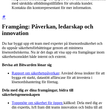
med särskilda utbildningstillfällen för utvalda kunder.
Kontakta din kontorepresentant för mer information.
Framgång: Påverkan, ledarskap och
innovation
Du har byggt upp ett team med experter på lösenordssäkerhet och
du uppnår säkerhetsförbättringar genom att minimera
lösenordsriskerna. Nu är det dags att visa upp era framgångar inom
säkerhetsområdet både internt och externt.
Bevisa att Bitwarden lönar sig
Rapport om säkerhetspåverkan
: Använd dessa insikter för att
bygga ett starkt, datastött affärscase för att investera i
lösenordshantering för företag.
Dela med dig av dina framgångar, bidra till
säkerhetsgemenskapen
Toppmöte om säkerhet för öppen
källkod: Dela med dig av
din expertis, lyft fram ditt teams innovation och bidra till att