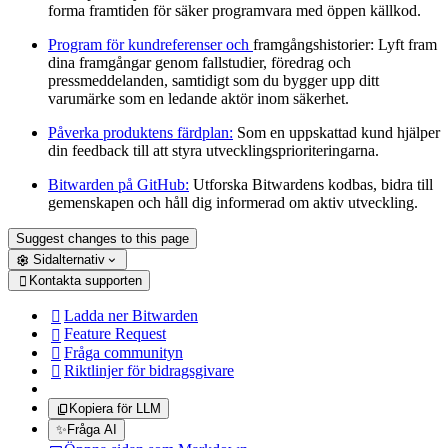
forma framtiden för säker programvara med öppen källkod.
Program för kundreferenser och
framgångshistorier: Lyft fram
dina framgångar genom fallstudier, föredrag och
pressmeddelanden, samtidigt som du bygger upp ditt
varumärke som en ledande aktör inom säkerhet.
Påverka produktens färdplan:
Som en uppskattad kund hjälper
din feedback till att styra utvecklingsprioriteringarna.
Bitwarden på GitHub:
Utforska Bitwardens kodbas, bidra till
gemenskapen och håll dig informerad om aktiv utveckling.
Suggest changes to this page
Sidalternativ
Kontakta supporten

Ladda ner Bitwarden

Feature Request

Fråga communityn

Riktlinjer för bidragsgivare

Kopiera för LLM
✨
Fråga AI