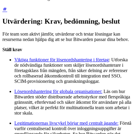
Utvärdering: Krav, bedömning, beslut
För team som aktivt jämför, utvärderar och testar lösningar kan
resurserna nedan hjälpa dig att se hur Bitwarden passar dina behov.
Ställ krav
Viktiga funktioner för lösenordshantering i företag
: Utforska
de nödvändiga funktioner som skiljer lösenordshanterare i
företagsklass från mängden, från säker delning av referenser
och rollbaserad åtkomstkontroll till integration med SSO,
SCIM-provisionering och granskningsloggar.
Lösenordshantering för globala organisationer:
Läs om hur
Bitwarden stöder distribuerade arbetsstyrkor med flerspråkiga
gränssnitt, efterlevnad och säker åtkomst för användare på alla
platser, vilket är perfekt för multinationella team som arbetar i
stor skala.
Legitimationernas livscykel börjar med centralt ägande:
Förstå
varför centraliserad kontroll över inloggningsuppgifter är
grundläggande för säkerheten. Se hur Bitwarden gör det