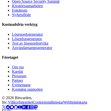
Open Source Security Summit
Kreatörssamarbeten
Enkätrum
Nyhetsflöde
Kostnadsfria verktyg
Lösenordsgenerator
Lösenfrasgenerator
Test av lösenordsstyrka
Användarnamnsgenerator
Företaget
Om oss
Karriär
Pressrum
Partner
Evenemang
Kontakta supporten
©
2026
Bitwarden,
Inc.
Villkor
Integritet
Cookieinställningar
Webbplatskarta