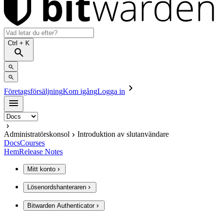
Ctrl
+ K
Företagsförsäljning
Kom igång
Logga in
Administratörskonsol
Introduktion av slutanvändare
Docs
Courses
Hem
Release Notes
Mitt konto
Lösenordshanteraren
Bitwarden Authenticator