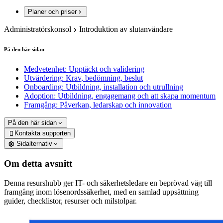
Planer och priser
Administratörskonsol
Introduktion av slutanvändare
På den här sidan
Medvetenhet: Upptäckt och validering
Utvärdering: Krav, bedömning, beslut
Onboarding: Utbildning, installation och utrullning
Adoption: Utbildning, engagemang och att skapa momentum
Framgång: Påverkan, ledarskap och innovation
På den här sidan
Kontakta supporten

Sidalternativ
Om detta avsnitt
Denna resurshubb ger IT- och säkerhetsledare en beprövad väg till
framgång inom lösenordssäkerhet, med en samlad uppsättning
guider, checklistor, resurser och milstolpar.