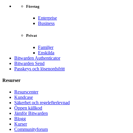
Företag
Enterprise
Business
Privat
Familjer
Enskilda
Bitwarden Authenticator
Bitwarden Send
Passkeys och lösenordsfritt
Resurser
Resurscenter
Kundcase
Säkerhet och regelefterlevnad
Öppen källkod
Jämför Bitwarden
Blogg
Kurser
Communityforum