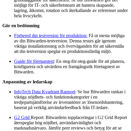
möjligt för IT- och säkerhetsteam att hantera skapande,
lagring, åtkomst, rotation och återkallande av referenser under
hela livscykeln.
Gör en bedömning
Förbered din testversion för produktion:
Få ut mesta möjliga
av din Bitwarden-testversion. Denna resurs går igenom
viktiga installationssteg och överväganden för att säkerställa
att din testversion speglar en produktionsfärdig miljö.
Guide för företagstest
: En steg-för-steg-guide för att planera,
konfigurera och utvärdera en framgångsrik företagstest av
Bitwarden.
Anpassning av ledarskap
InfoTech Data Kvadrant Rapport
: Se hur Bitwarden rankas i
viktiga nöjdhets- och funktionskategorier i en
tredjepartsjämförelse av leverantörer av lösenordshantering,
baserat på verklig användarfeedback från IT-ledare.
G2 Grid
Report: Bitwardens topplaceringar i G2 Grid Report
återspeglar hög nöjdhet, användarvänlighet och
marknadsnärvaro. Jämför peer reviews och betyg för att se