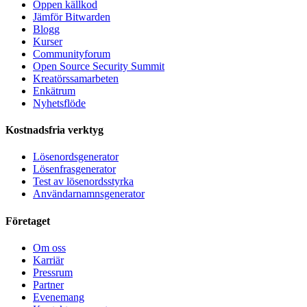
Öppen källkod
Jämför Bitwarden
Blogg
Kurser
Communityforum
Open Source Security Summit
Kreatörssamarbeten
Enkätrum
Nyhetsflöde
Kostnadsfria verktyg
Lösenordsgenerator
Lösenfrasgenerator
Test av lösenordsstyrka
Användarnamnsgenerator
Företaget
Om oss
Karriär
Pressrum
Partner
Evenemang