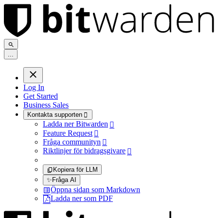
.
.
.
Log In
Get Started
Business Sales
Kontakta supporten

Ladda ner Bitwarden

Feature Request

Fråga communityn

Riktlinjer för bidragsgivare

Kopiera för LLM
✨
Fråga AI
Öppna sidan som Markdown
Ladda ner som PDF