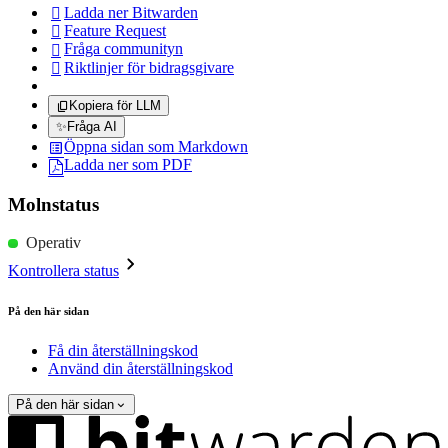
Ladda ner Bitwarden

Feature Request

Fråga communityn

Riktlinjer för bidragsgivare

Kopiera för LLM
✨
Fråga AI
Öppna sidan som Markdown
Ladda ner som PDF
Molnstatus
Operativ
Kontrollera status
På den här sidan
Få din återställningskod
Använd din återställningskod
På den här sidan