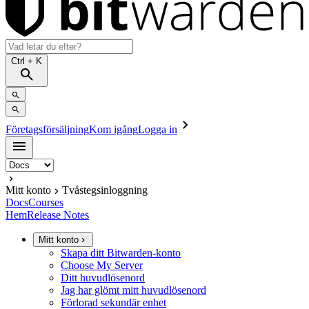
Ctrl
+ K
Företagsförsäljning
Kom igång
Logga in
Mitt konto
Tvåstegsinloggning
Docs
Courses
Hem
Release Notes
Mitt konto
Skapa ditt Bitwarden-konto
Choose My Server
Ditt huvudlösenord
Jag har glömt mitt huvudlösenord
Förlorad sekundär enhet