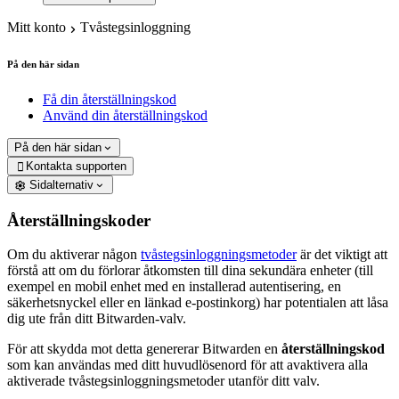
Mitt konto
Tvåstegsinloggning
På den här sidan
Få din återställningskod
Använd din återställningskod
På den här sidan
Kontakta supporten

Sidalternativ
Återställningskoder
Om du aktiverar någon
tvåstegsinloggningsmetoder
är det viktigt att
förstå att om du förlorar åtkomsten till dina sekundära enheter (till
exempel en mobil enhet med en installerad autentisering, en
säkerhetsnyckel eller en länkad e-postinkorg) har potentialen att låsa
dig ute från ditt Bitwarden-valv.
För att skydda mot detta genererar Bitwarden en
återställningskod
som kan användas med ditt huvudlösenord för att avaktivera alla
aktiverade tvåstegsinloggningsmetoder utanför ditt valv.