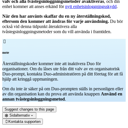
valv och alla tvåstegsinloggningsmetoder avaktiveras
, och din
enhet kommer att anses erkänd för
nytt enhetsinloggningsskydd
.
När den har använts skaffar du en ny återställningskod,
eftersom den kommer att ändras för varje användning.
Du bör
också vid denna tidpunkt återaktivera alla
tvåstegsinloggningsmetoder som du vill använda i framtiden.

note
Återställningskoder kommer inte att inaktivera Duo för
organisationer. Om du låses ute från ditt valv av en organisatorisk
Duo-prompt, kontakta Duo-administratören på ditt företag för att få
hjälp att kringgå uppmaningen.
Om du inte är säker på om Duo-prompten ställs in personligen eller
av din organisation kan du prova att använda knappen
Använd en
annan tvåstegsinloggningsmetod
.
Suggest changes to this page
Sidalternativ
Kontakta supporten
