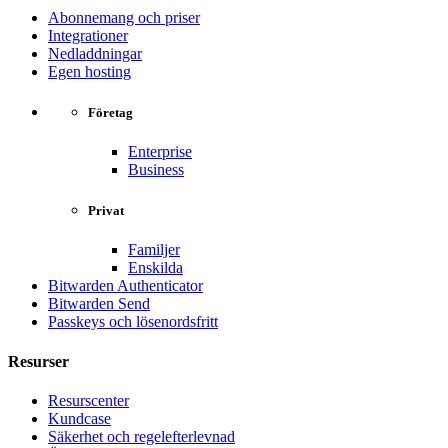
Abonnemang och priser
Integrationer
Nedladdningar
Egen hosting
Företag
Enterprise
Business
Privat
Familjer
Enskilda
Bitwarden Authenticator
Bitwarden Send
Passkeys och lösenordsfritt
Resurser
Resurscenter
Kundcase
Säkerhet och regelefterlevnad