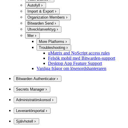
Autofyll
Import & Export
Organization Members
Bitwarden Send
Utvecklarverktyg
Mer
More Platforms
Troubleshooting
uMatrix and NoScript access rules
Felsök mobil med Bitwarden-support
Desktop App Feature Support
Vanliga frågor om lösenordshanteraren
Bitwarden Authenticator
Secrets Manager
Administratörskonsol
Leverantörsportal
Självhotell