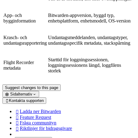
App- och
Bitwarden-appversion, byggd typ,
bygginformation
enhetsplattform, enhetsmodell, OS-version
Krasch- och
Undantagsmeddelanden, undantagstyper,
undantagsrapportering
undantagsspecifik metadata, stackspårning
Starttid för loggningssessionen,
Flight Recorder
loggningssessionens längd, loggfilens
metadata
storlek
Suggest changes to this page
Sidalternativ
Kontakta supporten

Ladda ner Bitwarden

Feature Request

Fråga communityn

Riktlinjer för bidragsgivare
