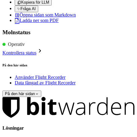
Kopiera för LLM
✨
Fråga AI
Öppna sidan som Markdown
Ladda ner som PDF
Molnstatus
Operativ
Kontrollera status
På den här sidan
Använder Flight Recorder
Data fångad av Flight Recorder
På den här sidan
Lösningar