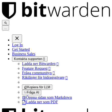
.
.
.
Log In
Get Started
Business Sales
Kontakta supporten

Ladda ner Bitwarden

Feature Request

Fråga communityn

Riktlinjer för bidragsgivare

Kopiera för LLM
✨
Fråga AI
Öppna sidan som Markdown
Ladda ner som PDF