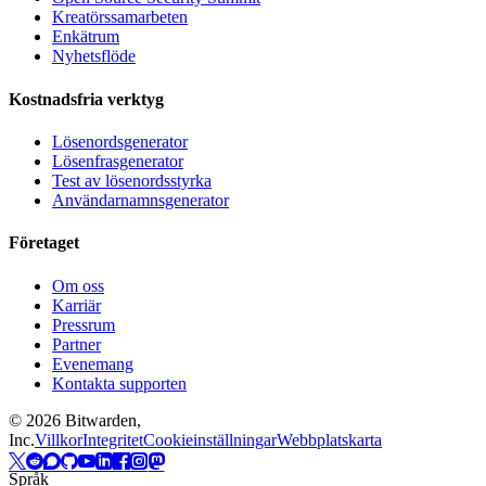
Kreatörssamarbeten
Enkätrum
Nyhetsflöde
Kostnadsfria verktyg
Lösenordsgenerator
Lösenfrasgenerator
Test av lösenordsstyrka
Användarnamnsgenerator
Företaget
Om oss
Karriär
Pressrum
Partner
Evenemang
Kontakta supporten
©
2026
Bitwarden,
Inc.
Villkor
Integritet
Cookieinställningar
Webbplatskarta
Språk