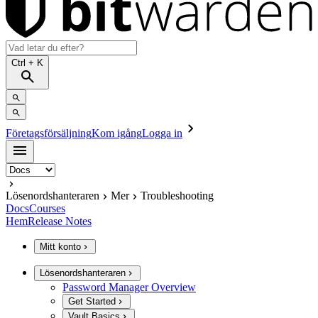
Ctrl
+ K
Företagsförsäljning
Kom igång
Logga in
Lösenordshanteraren
Mer
Troubleshooting
Docs
Courses
Hem
Release Notes
Mitt konto
Lösenordshanteraren
Password Manager Overview
Get Started
Vault Basics