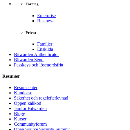
Företag
Enterprise
Business
Privat
Familjer
Enskilda
Bitwarden Authenticator
Bitwarden Send
Passkeys och lösenordsfritt
Resurser
Resurscenter
Kundcase
Säkerhet och regelefterlevnad
Öppen källkod
Jämför Bitwarden
Blogg
Kurser
Communityforum
Open Source Security Summit