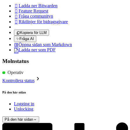
Ladda ner Bitwarden

Feature Request

Fråga communityn

Riktlinjer för bidragsgivare

Kopiera för LLM
✨
Fråga AI
Öppna sidan som Markdown
Ladda ner som PDF
Molnstatus
Operativ
Kontrollera status
På den här sidan
Logging in
Unlocking
På den här sidan