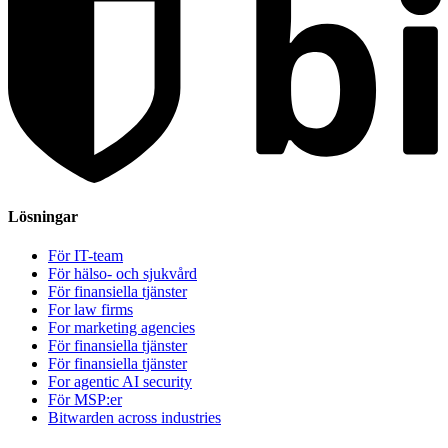
Lösningar
För IT-team
För hälso- och sjukvård
För finansiella tjänster
For law firms
For marketing agencies
För finansiella tjänster
För finansiella tjänster
For agentic AI security
För MSP:er
Bitwarden across industries