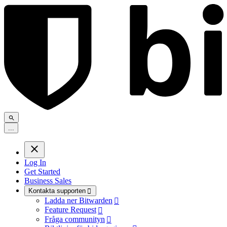
.
.
.
Log In
Get Started
Business Sales
Kontakta supporten

Ladda ner Bitwarden

Feature Request

Fråga communityn
