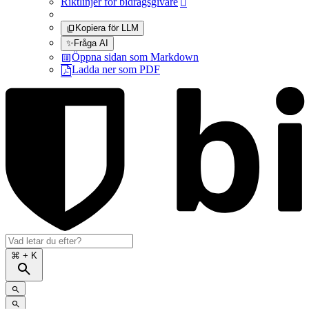
Riktlinjer för bidragsgivare

Kopiera för LLM
✨
Fråga AI
Öppna sidan som Markdown
Ladda ner som PDF
⌘
+ K