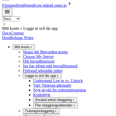
Företagsförsäljning
Kom igång
Logga in
Mitt konto
Logga in och lås upp
Docs
Courses
Hem
Release Notes
Mitt konto
Skapa ditt Bitwarden-konto
Choose My Server
Ditt huvudlösenord
Jag har glömt mitt huvudlösenord
Förlorad sekundär enhet
Logga in och lås upp
Understand Log in vs. Unlock
Valv Timeout-alternativ
Nytt skydd för enhetsinloggning
Kontobyte
Använd enkel inloggning
Fler inloggningsalternativ
Tvåstegsinloggning