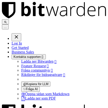
.
.
.
Log In
Get Started
Business Sales
Kontakta supporten

Ladda ner Bitwarden

Feature Request

Fråga communityn

Riktlinjer för bidragsgivare

Kopiera för LLM
✨
Fråga AI
Öppna sidan som Markdown
Ladda ner som PDF