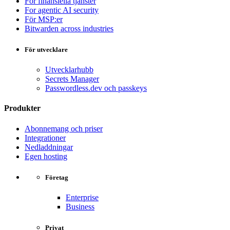
För finansiella tjänster
For agentic AI security
För MSP:er
Bitwarden across industries
För utvecklare
Utvecklarhubb
Secrets Manager
Passwordless.dev och passkeys
Produkter
Abonnemang och priser
Integrationer
Nedladdningar
Egen hosting
Företag
Enterprise
Business
Privat