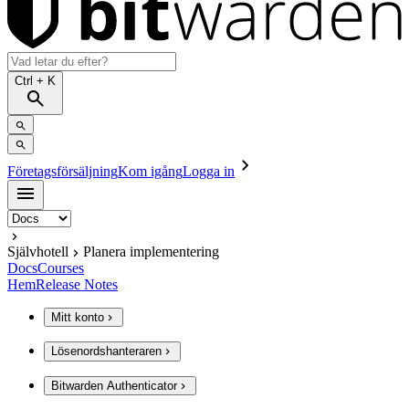
Ctrl
+ K
Företagsförsäljning
Kom igång
Logga in
Självhotell
Planera implementering
Docs
Courses
Hem
Release Notes
Mitt konto
Lösenordshanteraren
Bitwarden Authenticator