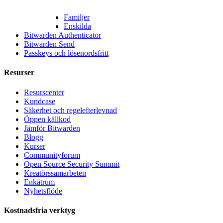
Familjer
Enskilda
Bitwarden Authenticator
Bitwarden Send
Passkeys och lösenordsfritt
Resurser
Resurscenter
Kundcase
Säkerhet och regelefterlevnad
Öppen källkod
Jämför Bitwarden
Blogg
Kurser
Communityforum
Open Source Security Summit
Kreatörssamarbeten
Enkätrum
Nyhetsflöde
Kostnadsfria verktyg