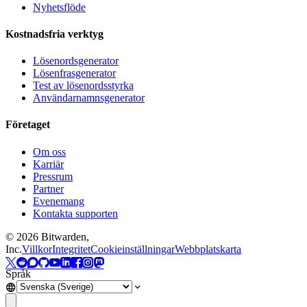
Nyhetsflöde
Kostnadsfria verktyg
Lösenordsgenerator
Lösenfrasgenerator
Test av lösenordsstyrka
Användarnamnsgenerator
Företaget
Om oss
Karriär
Pressrum
Partner
Evenemang
Kontakta supporten
©
2026
Bitwarden,
Inc.
Villkor
Integritet
Cookieinställningar
Webbplatskarta
Språk