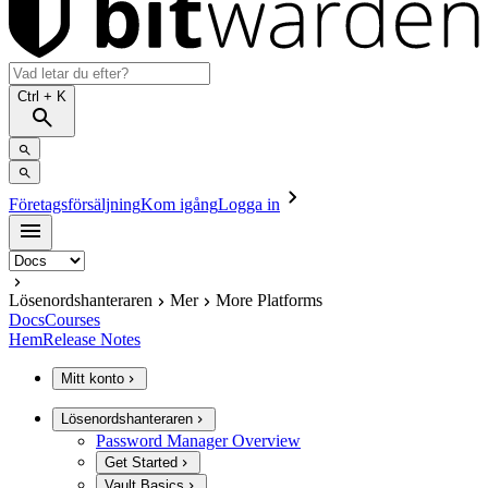
Ctrl
+ K
Företagsförsäljning
Kom igång
Logga in
Lösenordshanteraren
Mer
More Platforms
Docs
Courses
Hem
Release Notes
Mitt konto
Lösenordshanteraren
Password Manager Overview
Get Started
Vault Basics