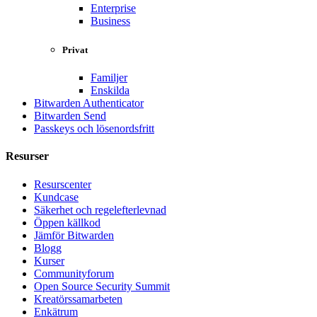
Enterprise
Business
Privat
Familjer
Enskilda
Bitwarden Authenticator
Bitwarden Send
Passkeys och lösenordsfritt
Resurser
Resurscenter
Kundcase
Säkerhet och regelefterlevnad
Öppen källkod
Jämför Bitwarden
Blogg
Kurser
Communityforum
Open Source Security Summit
Kreatörssamarbeten
Enkätrum