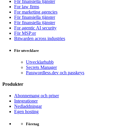
För finansiella tjänster
For law firms
For marketing agencies
För finansiella tjänster
För finansiella tjänster
For agentic AI security
För MSP:er
Bitwarden across industries
För utvecklare
Utvecklarhubb
Secrets Manager
Passwordless.dev och passkeys
Produkter
Abonnemang och priser
Integrationer
Nedladdningar
Egen hosting
Företag