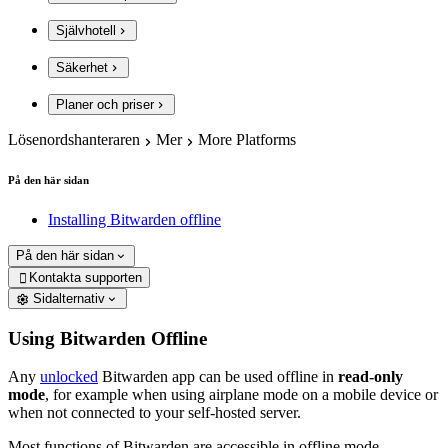
Självhotell
Säkerhet
Planer och priser
Lösenordshanteraren
Mer
More Platforms
På den här sidan
Installing Bitwarden offline
På den här sidan
Kontakta supporten

Sidalternativ
Using Bitwarden Offline
Any
unlocked
Bitwarden app can be used offline in
read-only
mode
, for example when using airplane mode on a mobile device or
when not connected to your self-hosted server.
Most functions of Bitwarden are accessible in offline mode,