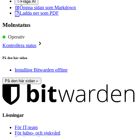
✨
Fråga AI
Öppna sidan som Markdown
Ladda ner som PDF
Molnstatus
Operativ
Kontrollera status
På den här sidan
Installing Bitwarden offline
På den här sidan
Lösningar
För IT-team
För hälso- och sjukvård