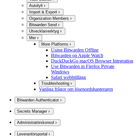
Autofyll
Import & Export
Organization Members
Bitwarden Send
Utvecklarverktyg
Mer
More Platforms
Using Bitwarden Offline
Bitwarden on Apple Watch
DuckDuckGo macOS Browser Integration
Use Bitwarden in Firefox Private
Windows
Safari webbtillägg
Troubleshooting
Vanliga frågor om lösenordshanteraren
Bitwarden Authenticator
Secrets Manager
Administratörskonsol
Leverantörsportal